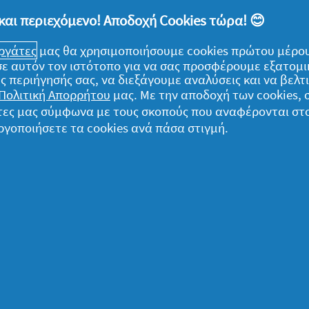
 και να εφαρμόζουμε την κατάλληλη κρέμα
και περιεχόμενο! Αποδοχή Cookies τώρα! 😊
εργάτες
μας θα χρησιμοποιήσουμε cookies πρώτου μέρου
) σε αυτόν τον ιστότοπο για να σας προσφέρουμε εξατομ
ς περιήγησής σας, να διεξάγουμε αναλύσεις και να βελ
Πολιτική Απορρήτου
μας. Με την αποδοχή των cookies,
γάτες μας σύμφωνα με τους σκοπούς που αναφέρονται στ
κρέμα ματιών, πρωί ή βράδυ;» Το πρωί μόλις
ργοποιήσετε τα cookies ανά πάσα στιγμή.
 μία γεμάτη ημέρα, η κρέμα ματιών μπορεί
ς την πολυπόθητη λάμψη, εκείνη που
μορφιά, μας κάνει να
νιώθουμε καλά με τον
αγματικά.
ομικά