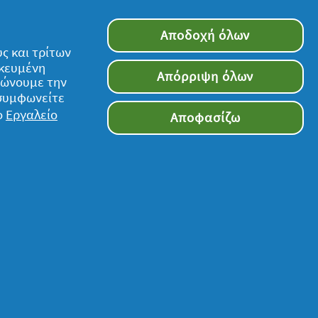
Αποδοχή όλων
ς και τρίτων
ικευμένη
Απόρριψη όλων
τιώνουμε την
 συμφωνείτε
ο
Εργαλείο
Αποφασίζω
Ακολουθήστε μας