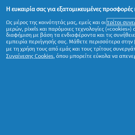
τα μάτια μας, αρκεί να προσέχουμε
Η ευκαιρία σας για εξατομικευμένες προσφορές 
ματιών με τον κατάλληλο τρόπο.
Ως μέρος της κοινότητάς μας, εμείς και οι
τρίτοι συν
μερών, pixels και παρόμοιες τεχνολογίες («cookies»
διαφήμιση με βάση τα ενδιαφέροντα και τις συνήθειε
εμπειρία περιήγησής σας. Μάθετε περισσότερα στην
Πότε βάζω κρέμα ματιών
με τη χρήση τους από εμάς και τους τρίτους συνερ
Τέλος, ίσως να απορείς: «Πότε βάζω 
Συναίνεσης Cookies
, όπου μπορείτε εύκολα να απενε
ξυπνήσουμε και το βράδυ έπειτα από
να χαρίσει στην επιδερμίδα μα
αντικατοπτρίζει την εσωτερική μας ο
εαυτό μας
και μας αντιπροσωπεύει πρ
Σχετικά με την P&G
Ν