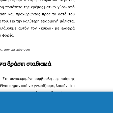
κρή ποσότητα της κρέμας ματιών γύρω από
βάση και προχωρώντας προς το οστό του
 του. Για την καλύτερη εφαρμογή μάλιστα,
ναλάβουμε αυτόν τον «κύκλο» με ελαφρά
α φορές.
να δράσει σταδιακά
: Στη συγκεκριμένη συμβουλή περιποίησης
 Είναι σημαντικό να γνωρίζουμε, λοιπόν, ότι
ια τα μάτια, σκοπός μας δεν είναι να
όντος από το δέρμα μας. Αντίθετα, πρέπει
ετά τη διαδικασία εφαρμογής, ώστε να