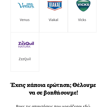
Venus
Viakal
Vicks
ZzzQuil
Έχεις κάποια ερώτηση; Θέλουμε
να σε βοηθήσουμε!
Βρες τις απαντήσεις που χρειάζεσαι εδώ.