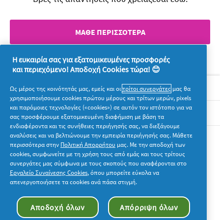
ΜΑΘΕ ΠΕΡΙΣΣΟΤΕΡΑ
Η ευκαιρία σας για εξατομικευμένες προσφορές
και περιεχόμενο! Αποδοχή Cookies τώρα! 😊
Σχετικά με την P&G
Ως μέρος της κοινότητάς μας, εμείς και οι
τρίτοι συνεργάτες
μας θα
χρησιμοποιήσουμε cookies πρώτου μέρους και τρίτων μερών, pixels
και παρόμοιες τεχνολογίες («cookies») σε αυτόν τον ιστότοπο για να
Νομικά
σας προσφέρουμε εξατομικευμένη διαφήμιση με βάση τα
ενδιαφέροντα και τις συνήθειες περιήγησής σας, να διεξάγουμε
αναλύσεις και να βελτιώνουμε την εμπειρία περιήγησής σας. Μάθετε
Ακολουθήστε μας
περισσότερα στην
Πολιτική Απορρήτου
μας. Με την αποδοχή των
cookies, συμφωνείτε με τη χρήση τους από εμάς και τους τρίτους
συνεργάτες μας σύμφωνα με τους σκοπούς που αναφέρονται στο
Εργαλείο Συναίνεσης Cookies
, όπου μπορείτε εύκολα να
απενεργοποιήσετε τα cookies ανά πάσα στιγμή.
© 2026 Procter & Gamble. Με την επιφύλαξη παντός
Αποδοχή όλων
Απόρριψη όλων
δικαιώματος. Η χρήση και η πρόσβαση στις πληροφορίες σε
αυτόν τον ιστότοπο υπόκειται στους όρους και τις προϋποθέσεις