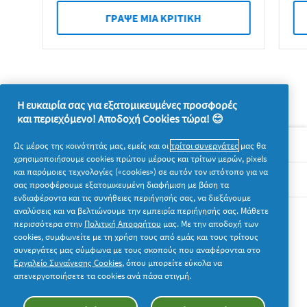
ΓΡAΨΕ ΜIΑ ΚΡΙΤΙΚH
Η ευκαιρία σας για εξατομικευμένες προσφορές
και περιεχόμενο! Αποδοχή Cookies τώρα! 😊
Σχετικά με την P&G
Ως μέρος της κοινότητάς μας, εμείς και οι
τρίτοι συνεργάτες
μας θα
χρησιμοποιήσουμε cookies πρώτου μέρους και τρίτων μερών, pixels
και παρόμοιες τεχνολογίες («cookies») σε αυτόν τον ιστότοπο για να
Νομικά
σας προσφέρουμε εξατομικευμένη διαφήμιση με βάση τα
ενδιαφέροντα και τις συνήθειες περιήγησής σας, να διεξάγουμε
αναλύσεις και να βελτιώνουμε την εμπειρία περιήγησής σας. Μάθετε
Ακολουθήστε μας
περισσότερα στην
Πολιτική Απορρήτου
μας. Με την αποδοχή των
cookies, συμφωνείτε με τη χρήση τους από εμάς και τους τρίτους
συνεργάτες μας σύμφωνα με τους σκοπούς που αναφέρονται στο
Εργαλείο Συναίνεσης Cookies
, όπου μπορείτε εύκολα να
απενεργοποιήσετε τα cookies ανά πάσα στιγμή.
© 2026 Procter & Gamble. Με την επιφύλαξη παντός