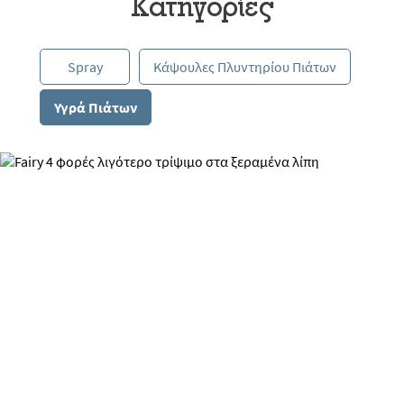
Κατηγορίες
Spray
Κάψουλες Πλυντηρίου Πιάτων
Υγρά Πιάτων
Νέο Fairy Max Power με
max ταχύτητα!