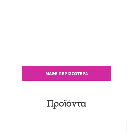
Μαζί, για τα κορίτσια!
Η παγκόσμια δράση της
Always, σε πρώτη προβολή!
ΜΑΘΕ ΠΕΡΙΣΣΟΤΕΡΑ
Προϊόντα