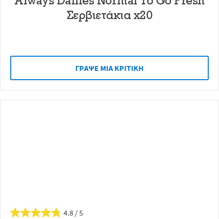
Always Dailies Normal To Go Fresh
Σερβιετάκια x20
ΓΡAΨΕ ΜIΑ ΚΡΙΤΙΚH
4.8