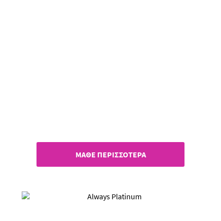
Αντίο διαρροές!
Γνώρισε τη νέα Always Ultra
InstantDry!
ΜΑΘΕ ΠΕΡΙΣΣΟΤΕΡΑ