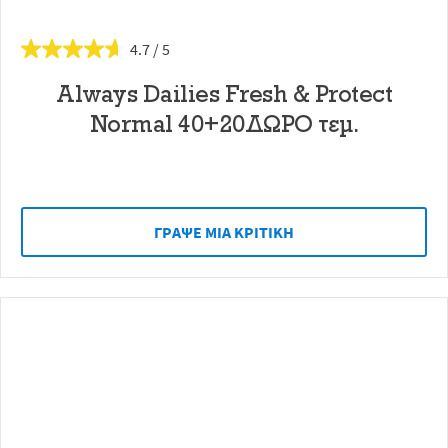
4.7
Always Dailies Fresh & Protect
Normal 40+20ΔΩΡΟ τεμ.
ΓΡAΨΕ ΜIΑ ΚΡΙΤΙΚH