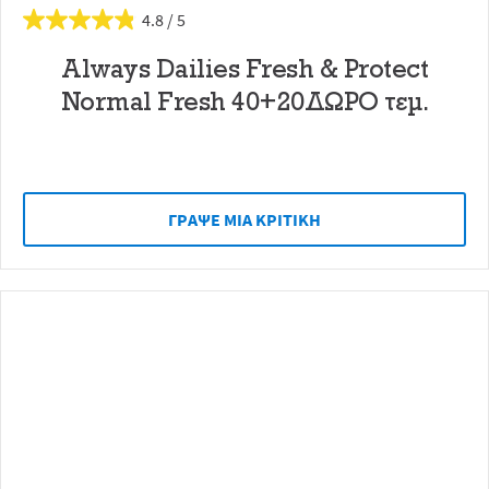
4.8
Always Dailies Fresh & Protect
Normal Fresh 40+20ΔΩΡΟ τεμ.
ΓΡAΨΕ ΜIΑ ΚΡΙΤΙΚH