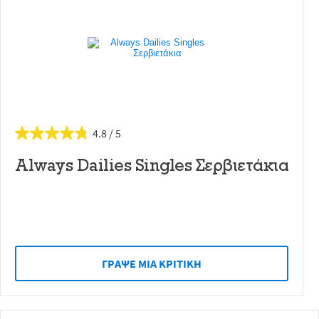
4.8
Always Dailies Singles Σερβιετάκια
ΓΡAΨΕ ΜIΑ ΚΡΙΤΙΚH