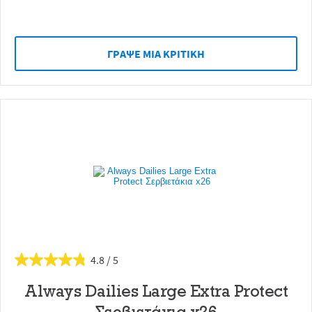
ΓΡAΨΕ ΜIΑ ΚΡΙΤΙΚH
4.8
Always Dailies Large Extra Protect
Σερβιετάκια x26