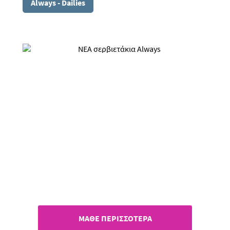
Always - Dailies
ΝΕΑ σερβιετάκια Always
Με κάλυμμα από 100%
οργανικό βαμβάκι!
ΜΑΘΕ ΠΕΡΙΣΣΟΤΕΡΑ