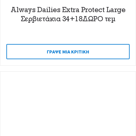
Always Dailies Extra Protect Large
Σερβιετάκια 34+18ΔΩΡΟ τεμ
ΓΡAΨΕ ΜIΑ ΚΡΙΤΙΚH