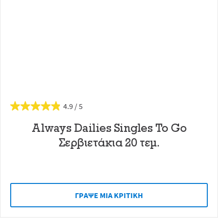
4.9
Always Dailies Singles To Go
Σερβιετάκια 20 τεμ.
ΓΡAΨΕ ΜIΑ ΚΡΙΤΙΚH