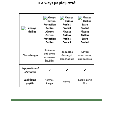
Η Always με μία ματιά
Always
Always
Always
Cotton
Dailies
Dailies
Protection
Fresh &
Extra
Dailies
Protect
Protect
Κάλυμμα
Ισορροπία
Έξτρα
από 100%
Πλεονέκτημα
άνεσης &
προστασία,
οργανικό
προστασίας
καθημερινά
βαμβάκι
Δερματολογικά
✓
✓
✓
ελεγμένες
Διαθέσιμα
Normal,
Large, Long
Normal
μεγέθη
Large
Plus