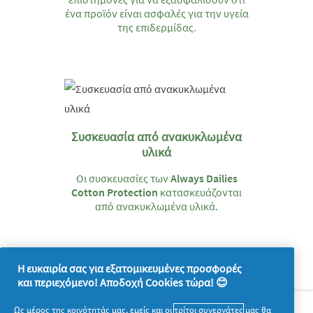
ένα προϊόν είναι ασφαλές για την υγεία
της επιδερμίδας.
Συσκευασία από ανακυκλωμένα
υλικά
Οι συσκευασίες των
Always Dailies
Cotton Protection
κατασκευάζονται
από ανακυκλωμένα υλικά.
Η ευκαιρία σας για εξατομικευμένες προσφορές
και περιεχόμενο! Αποδοχή Cookies τώρα! 😊
Σχετικά με την P&G
Ως μέρος της κοινότητάς μας, εμείς και οι
τρίτοι συνεργάτες
μας θα