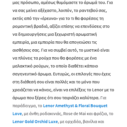
μας πρόσωπο, αμέσως θυμόμαστε το άρωμά του. Για
να σας μείνει αξέχαστο, λοιπόν, το ραντεβού σας,
εκτός από την «έρευνα» για το τι θα φορέσεις τη
ρομαντική βραδιά, αξίζει επίσης να επενδύσεις στο
να δημιουργήσεις μια ξεχωριστή αρωματική
εμπειρία, μια εμπειρία που θα απογειώσει τις
αισθήσεις σας. Για να συμβεί αυτό, το μυστικό είναι
να πλύνεις τα ρούχα που θα φορέσεις με ένα
μαλακτικό ρούχων, το οποίο διαθέτει κάποιο
σαγηνευτικό άρωμα. Ευτυχώς, οι επιλογές που έχεις
στη διάθεσή σου είναι πολλές και το μόνο που
χρειάζεται να κάνεις, είναι να επιλέξεις το
Lenor
με το
άρωμα που ξέρεις ότι σου ταιριάζει καλύτερα.
Για
παράδειγμα, το
Lenor
Amethyst
&
Floral
Bouquet
Love
, με άνθη ροδακινιάς, Rose de Mai και φρέζια, το
Lenor
Gold
Orchid
Luxe
, με ορχιδέα, βανίλια και