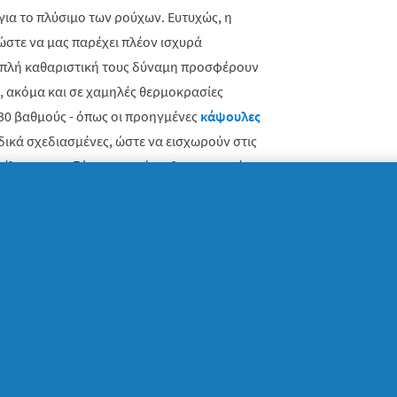
ια το πλύσιμο των ρούχων. Ευτυχώς, η
ώστε να μας παρέχει πλέον ισχυρά
ιπλή καθαριστική τους δύναμη προσφέρουν
 ακόμα και σε χαμηλές θερμοκρασίες
30 βαθμούς - όπως οι προηγμένες
κάψουλες
ειδικά σχεδιασμένες, ώστε να εισχωρούν στις
οτέλεσμα, ανεξάρτητα από τη θερμοκρασία
νο εξουδετερώνουν τους λεκέδες, αλλά
τάνια στα χρώματα των ρούχων μας.
την προστασία του περιβάλλοντος
ατοποιηθεί στο παρελθόν, έχει αποδειχθεί
ς άνθρακα σε κάθε πλύση των ρούχων,
επιλέγουμε. Ωστόσο, χρησιμοποιώντας για
πορρυπαντικό και επιλέγοντας πιο χαμηλή