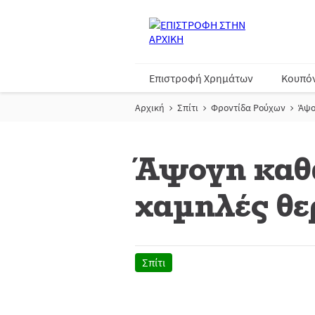
Επιστροφή Χρημάτων
Κουπό
Αρχική
Σπίτι
Φροντίδα Ρούχων
Άψο
Άψογη καθα
χαμηλές θε
Σπίτι