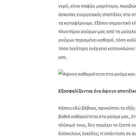
νερό, είναι σαφώς μικρότερη. Ακριβώς
άσκοπες ενεργειακές σπατάλες στο σπί
τα καταφέρουμε. Εξίσου σημαντικό εί
πλυντήριο ρούχων μας από τη μούχλα 
ρούχων παραμένει καθαρό, τόσο καλύτ
τόσο λιγότερη ενέργεια καταναλώνει 
μας.
Εξασφαλίζοντας ένα άψογο αποτέλεσ
Κάπου εδώ βέβαια, προκύπτει το εξή
βαθιά καθαριότητα στα ρούχα μας, ότ
πλύσιμό τους, δεν παρέχει το ζεστό ν
δύσκολους λεκέδες; Η απάντηση σε α