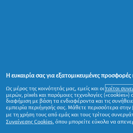
θερμοκρασία πλυσίματος ρούχων, θα
φροντίδα και καθαριότητα, εξοικονο
λόγια, είναι σημαντικό να καταλάβου
βαθμός μετράει. Αλλάζοντας κάτι τό
των ρούχων μας, θα συμμετέχουμε κα
γίνεται για την προστασία του πλανήτ
Η ευκαιρία σας για εξατομικευμένες προσφορές 
Έχει σημασία να θυμόμαστε, λοιπόν, 
Ως μέρος της κοινότητάς μας, εμείς και οι
τρίτοι συν
μας, δεν χρειάζεται να αλλάξουμε δρ
μερών, pixels και παρόμοιες τεχνολογίες («cookies»
ανακαλύψουμε τις εύκολες λύσεις πο
διαφήμιση με βάση τα ενδιαφέροντα και τις συνήθειε
ευσυνείδητο και οικολογικό τρόπο ζωή
εμπειρία περιήγησής σας. Μάθετε περισσότερα στην
επιβαρύνουμε τον πλανήτη για να α
με τη χρήση τους από εμάς και τους τρίτους συνερ
Συναίνεσης Cookies
, όπου μπορείτε εύκολα να απενε
και καθαρά ρούχα. Αρκεί να διατηρού
έχουμε στο σπίτι μας τις προηγμένες