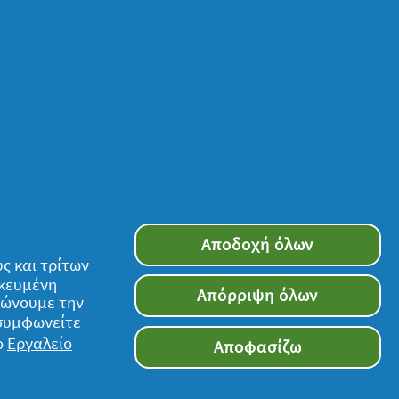
Αποδοχή όλων
ς και τρίτων
ικευμένη
Απόρριψη όλων
τιώνουμε την
 συμφωνείτε
ο
Εργαλείο
Αποφασίζω