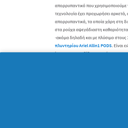
απορρυπαντικό που χρησιμοποιούμε γ
τεχνολογία έχει προχωρήσει αρκετά, 
απορρυπαντικά, τα οποία χάρη στη δ
στα ρούχα αψεγάδιαστη καθαριότητα,
-ακόμα δηλαδή και με πλύσιμο στους 
πλυντηρίου
Ariel
Allin
1
PODS
. Είναι 
ίνες και να αποδίδουν το μέγιστο απ
πλυσίματος των ρούχων. Έτσι, όχι μό
χαρίζουν μοναδική φρεσκάδα και ζων
Συμμετέχουμε στην προσπάθεια για 
Σύμφωνα με έρευνες που έχουν πραγμ
πως έως και το 60% του αποτυπώματο
προέρχεται από τη θερμοκρασία που 
το πλύσιμο των ρούχων ένα ισχυρό α