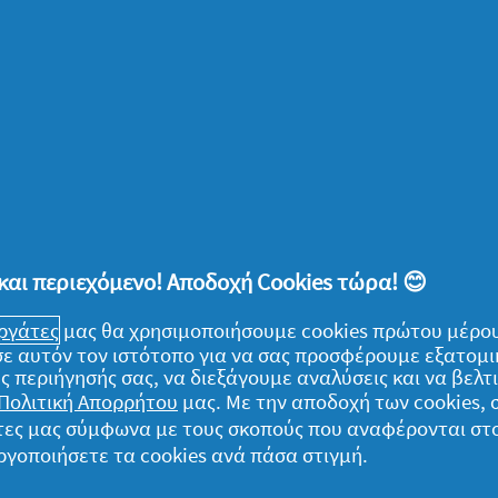
 χαρίσουμε στα ρούχα μας ολοκληρωμένη
μώντας συγχρόνως και ενέργεια. Με άλλα
με πως σε ό,τι αφορά στο περιβάλλον, κάθε
σο απλό, όπως τη θερμοκρασία πλυσίματος
ι εμείς στην παγκόσμια προσπάθεια που
η!
και περιεχόμενο! Αποδοχή Cookies τώρα! 😊
πως για να προστατεύσουμε το περιβάλλον
εργάτες
μας θα χρησιμοποιήσουμε cookies πρώτου μέρου
αστικά την καθημερινότητά μας, αλλά να
) σε αυτόν τον ιστότοπο για να σας προσφέρουμε εξατομ
υ θα μας οδηγήσουν βήμα-βήμα σε έναν πιο
ς περιήγησής σας, να διεξάγουμε αναλύσεις και να βελ
ς. Με άλλα λόγια, δεν χρειάζεται να
Πολιτική Απορρήτου
μας. Με την αποδοχή των cookies,
πολαμβάνουμε καθημερινά φρεσκοπλυμένα
γάτες μας σύμφωνα με τους σκοπούς που αναφέρονται στ
ργοποιήσετε τα cookies ανά πάσα στιγμή.
με καθαρό το πλυντήριο ρούχων μας και να
κάψουλες πλυντηρίου
Ariel
Allin
1
PODS
,