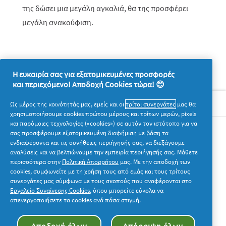
της δώσει μια μεγάλη αγκαλιά, θα της προσφέρει
μεγάλη ανακούφιση.
Η ευκαιρία σας για εξατομικευμένες προσφορές
και περιεχόμενο! Αποδοχή Cookies τώρα! 😊
Σχετικά με την P&G
Ως μέρος της κοινότητάς μας, εμείς και οι
τρίτοι συνεργάτες
μας θα
χρησιμοποιήσουμε cookies πρώτου μέρους και τρίτων μερών, pixels
και παρόμοιες τεχνολογίες («cookies») σε αυτόν τον ιστότοπο για να
Νομικά
σας προσφέρουμε εξατομικευμένη διαφήμιση με βάση τα
ενδιαφέροντα και τις συνήθειες περιήγησής σας, να διεξάγουμε
αναλύσεις και να βελτιώνουμε την εμπειρία περιήγησής σας. Μάθετε
Ακολουθήστε μας
περισσότερα στην
Πολιτική Απορρήτου
μας. Με την αποδοχή των
cookies, συμφωνείτε με τη χρήση τους από εμάς και τους τρίτους
συνεργάτες μας σύμφωνα με τους σκοπούς που αναφέρονται στο
Εργαλείο Συναίνεσης Cookies
, όπου μπορείτε εύκολα να
απενεργοποιήσετε τα cookies ανά πάσα στιγμή.
© 2026 Procter & Gamble. Με την επιφύλαξη παντός