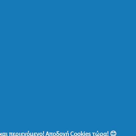
ταμόρφωσε μία γειτονιά σε «πνεύμονα»
ν άλλα τέσσερα Πάρκα Τσέπης, σε
 και Ασπρόπυργο.
ν ανθρώπων της τρίτης ηλικίας
όμως λίγος χρόνος από τη ζωή σου ενδέχεται
λικιωμένο, ο οποίος ζει μόνος του ή
σκεψη στην ηλικιωμένη κυρία που μένει
σου, για παράδειγμα, είναι το ελάχιστο που
την ημέρα της και να της προσφέρεις χαρά.
 ευγηρίας στους οποίους μπορείς να
σιμότητά σου. Με αυτόν τον τρόπο, θα
 υπέροχους ανθρώπους από τους οποίους
ις και το ανεκτίμητο συναίσθημα που σου
και περιεχόμενο! Αποδοχή Cookies τώρα! 😊
 έναν συνάνθρωπό σου.