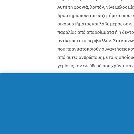
Αυτή τη χρονιά, λοιπόν, γίνε μέλος μ
δραστηριοποιείται σε ζητήματα που 
οικοσυστήματος και λάβε μέρος σε «π
παραλίας από απορρίμματα ή η δεντρο
αντίκτυπο στο περιβάλλον. Στα κοινω
που πραγματοποιούν συναντήσεις κον
από αυτές ανθρώπους με τους οποίους 
γεμίσεις τον ελεύθερό σου χρόνο, κά
Τα παραδείγματα των δράσεων που μ
χρειάζεσαι και να σε παρακινήσουν, ε
περίπτωση. Από τη συνεργασία της
P
&
προγράμματος «Προσφέρω», που έχει 
υποβρύχιους καθαρισμούς στην Ελλά
τόνων απορριμμάτων, μέχρι τη σύμπρ
συμβάλλει στη δημιουργία «Πάρκων Τ