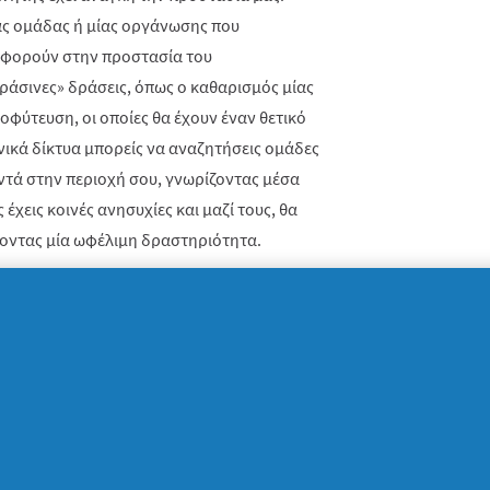
ίας ομάδας ή μίας οργάνωσης που
αφορούν στην προστασία του
ράσινες» δράσεις, όπως ο καθαρισμός μίας
φύτευση, οι οποίες θα έχουν έναν θετικό
νικά δίκτυα μπορείς να αναζητήσεις ομάδες
τά στην περιοχή σου, γνωρίζοντας μέσα
έχεις κοινές ανησυχίες και μαζί τους, θα
νοντας μία ωφέλιμη δραστηριότητα.
πορούν να σου δώσουν την έμπνευση που
ίναι αρκετά και στη συγκεκριμένη
G με την οργάνωση iSea στο πλαίσιο του
οδηγήσει σε 138 παράκτιους και
δα και την απομάκρυνση πάνω από 70
αξη της P&G με την Οργάνωση ΓΗ, που
σέπης», με πρώτο εκείνο που