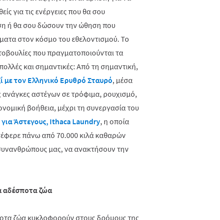
ίς για τις ενέργειες που θα σου
η ή θα σου δώσουν την ώθηση που
ήματα στον κόσμο του εθελοντισμού. Το
ωτοβουλίες που πραγματοποιούνται τα
 πολλές και σημαντικές: Από τη σημαντική,
ί με τον Ελληνικό Ερυθρό Σταυρό
,
μέσα
ς ανάγκες αστέγων σε τρόφιμα, ρουχισμό,
ιονομική βοήθεια, μέχρι τη συνεργασία του
για Άστεγους, Ithaca Laundry
, η οποία
έφερε πάνω από 70.000 κιλά καθαρών
συνανθρώπους μας, να ανακτήσουν την
τα αδέσποτα ζώα
οτα ζώα κυκλοφορούν στους δρόμους της