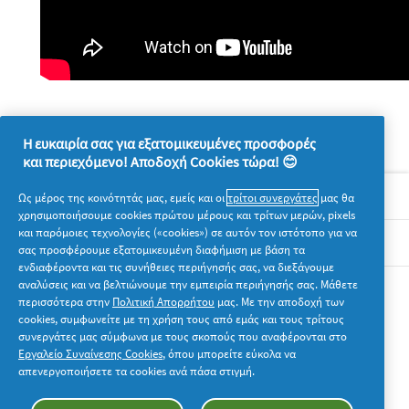
Η ευκαιρία σας για εξατομικευμένες προσφορές
και περιεχόμενο! Αποδοχή Cookies τώρα! 😊
Σχετικά με την P&G
Ως μέρος της κοινότητάς μας, εμείς και οι
τρίτοι συνεργάτες
μας θα
χρησιμοποιήσουμε cookies πρώτου μέρους και τρίτων μερών, pixels
και παρόμοιες τεχνολογίες («cookies») σε αυτόν τον ιστότοπο για να
Νομικά
σας προσφέρουμε εξατομικευμένη διαφήμιση με βάση τα
ενδιαφέροντα και τις συνήθειες περιήγησής σας, να διεξάγουμε
αναλύσεις και να βελτιώνουμε την εμπειρία περιήγησής σας. Μάθετε
Ακολουθήστε μας
περισσότερα στην
Πολιτική Απορρήτου
μας. Με την αποδοχή των
cookies, συμφωνείτε με τη χρήση τους από εμάς και τους τρίτους
συνεργάτες μας σύμφωνα με τους σκοπούς που αναφέρονται στο
Εργαλείο Συναίνεσης Cookies
, όπου μπορείτε εύκολα να
απενεργοποιήσετε τα cookies ανά πάσα στιγμή.
© 2026 Procter & Gamble. Με την επιφύλαξη παντός