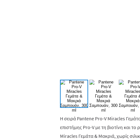
Η σειρά Pantene Pro-V Miracles Γεμά
επιστήμης Pro-V με τη βιοτίνη και το
Miracles Γεμάτα & Μακριά, χωρίς σιλι