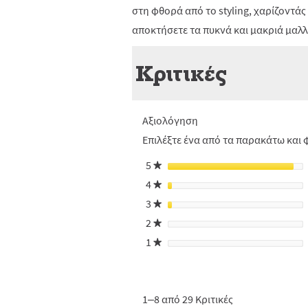
στη φθορά από το styling, χαρίζοντάς
αποκτήσετε τα πυκνά και μακριά μαλλι
Κριτικές
Αξιολόγηση
Επιλέξτε ένα από τα παρακάτω και φ
5
αστέρια
★
4
αστέρια
★
3
αστέρια
★
2
αστέρια
★
1
αστέρια
★
1–8 από 29 Κριτικές