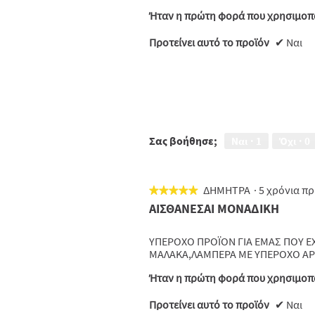
Ήταν η πρώτη φορά που χρησιμοπο
Προτείνει αυτό το προϊόν
✔
Ναι
Σας βοήθησε;
Ναι ·
1
Όχι ·
0
ΔΗΜΗΤΡΑ
·
5 χρόνια π
★★★★★
★★★★★
5
ΑΙΣΘΑΝΕΣΑΙ ΜΟΝΑΔΙΚΗ
από
5
ΥΠΕΡΟΧΟ ΠΡΟΪΟΝ ΓΙΑ ΕΜΑΣ ΠΟΥ ΕΧ
αστέρια.
ΜΑΛΑΚΑ,ΛΑΜΠΕΡΑ ΜΕ ΥΠΕΡΟΧΟ ΑΡ
Ήταν η πρώτη φορά που χρησιμοπο
Προτείνει αυτό το προϊόν
✔
Ναι