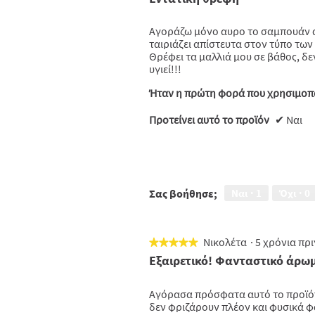
από
5
Αγοράζω μόνο αυρο το σαμπουάν α
αστέρια.
ταιριάζει απίστευτα στον τύπο των
Θρέφει τα μαλλιά μου σε βάθος, δεν
υγιεί!!!
Ήταν η πρώτη φορά που χρησιμοπο
Προτείνει αυτό το προϊόν
✔
Ναι
Σας βοήθησε;
Ναι ·
1
Όχι ·
0
Νικολέτα
·
5 χρόνια πρ
★★★★★
★★★★★
5
Εξαιρετικό! Φανταστικό άρω
από
5
Αγόρασα πρόσφατα αυτό το προϊόν 
αστέρια.
δεν φριζάρουν πλέον και φυσικά φα