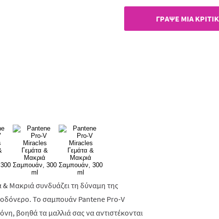
ίδιας
σελί
ΓΡAΨΕ ΜIΑ ΚΡΙΤΙ
τα & Μακριά συνδυάζει τη δύναμη της
 ροδόνερο. Το σαμπουάν Pantene Pro-V
κόνη, βοηθά τα μαλλιά σας να αντιστέκονται