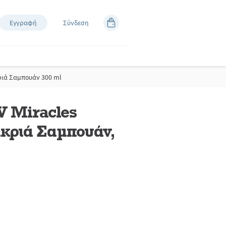
Εγγραφή
Σύνδεση
κριά Σαμπουάν 300 ml
V Miracles
κριά Σαμπουάν,
άστε
κές.
εσμος