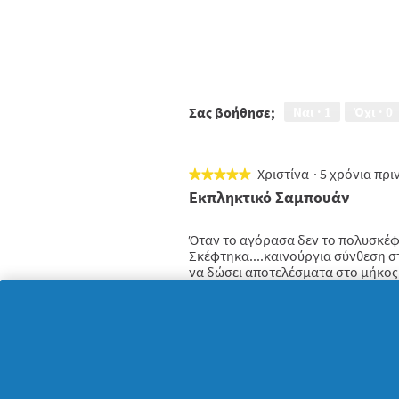
Σας βοήθησε;
Ναι ·
1
Όχι ·
0
Χριστίνα
·
5 χρόνια πρ
★★★★★
★★★★★
5
Εκπληκτικό Σαμπουάν
από
5
Όταν το αγόρασα δεν το πολυσκέφτ
αστέρια.
Σκέφτηκα....καινούργια σύνθεση σ
να δώσει αποτελέσματα στο μήκος τ
υπέροχο άρωμα!!!!
Ήταν η πρώτη φορά που χρησιμοπο
Προτείνει αυτό το προϊόν
✔
Ναι