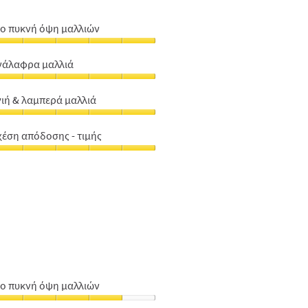
ιο πυκνή όψη μαλλιών
ιο
υκνή
νάλαφρα μαλλιά
ψη
νάλαφρα
αλλιών,
αλλιά,
γιή & λαμπερά μαλλιά
πό
γιή
πό
χέση απόδοσης - τιμής
αμπερά
χέση
αλλιά,
πόδοσης
πό
μής,
πό
ιο πυκνή όψη μαλλιών
ιο