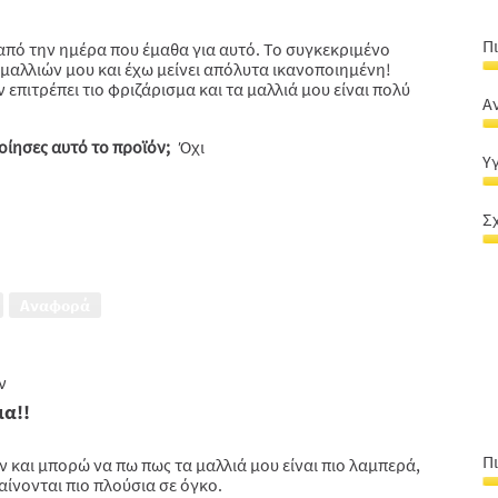
Π
πό την ημέρα που έμαθα για αυτό. Το συγκεκριμένο
 μαλλιών μου και έχω μείνει απόλυτα ικανοποιημένη!
Π
 επιτρέπει τιο φριζάρισμα και τα μαλλιά μου είναι πολύ
π
Α
ό
Α
μ
ίησες αυτό το προϊόν;
Όχι
μ
5
Υ
5
α
Υ
α
5
&
5
Σ
λ
Σ
μ
α
5
-
α
Αναφορά
τι
5
5
α
5
ιν
μα!!
Π
και μπορώ να πω πως τα μαλλιά μου είναι πιο λαμπερά,
ίνονται πιο πλούσια σε όγκο.
Π