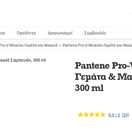
νια
Προϊόντα
Διαγωνισμοί
Συμβουλές
Pro-V Miracles Γεμάτα και Μακριά
Pantene Pro-V Miracles Γεμάτα και Μα
Pantene Pro-
Γεμάτα & Μα
300 ml
4.9
(29)
Διαβ
29
κριτι
Σύνδ