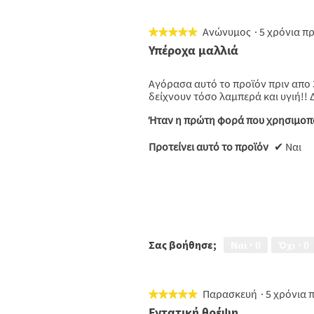
Ανώνυμος
·
5 χρόνια π
★★★★★
★★★★★
5
Υπέροχα μαλλιά
από
5
Αγόρασα αυτό το προϊόν πριν απο 
αστέρια.
δείχνουν τόσο λαμπερά και υγιή!! 
Ήταν η πρώτη φορά που χρησιμοπο
Προτείνει αυτό το προϊόν
✔
Ναι
Σας βοήθησε;
Ναι ·
0
Όχι ·
0
Παρασκευή
·
5 χρόνια 
★★★★★
★★★★★
5
Εντατική θρέψη