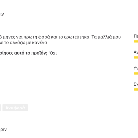
ριν
Π
3 μηνες για πρωτη φορά και το ερωτεύτηκα. Τα μαλλιά μου
Δε το αλλάζω με κανένα
Π
π
Α
ίησες αυτό το προϊόν;
Όχι
ό
Α
μ
μ
5
Υ
5
α
Υ
α
5
&
5
Σ
λ
Σ
μ
α
5
-
α
Αναφορά
τι
5
5
α
5
πριν