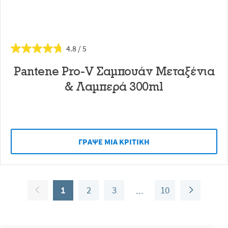
4.8
Pantene Pro-V Σαμπουάν Μεταξένια
& Λαμπερά 300ml
ΓΡAΨΕ ΜIΑ ΚΡΙΤΙΚH
1
2
3
10