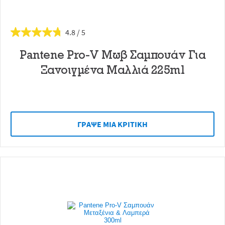
4.8
Pantene Pro-V Μωβ Σαμπουάν Για
Ξανοιγμένα Μαλλιά 225ml
ΓΡAΨΕ ΜIΑ ΚΡΙΤΙΚH