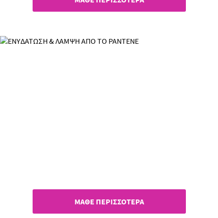
Ενυδάτωση & Λάμψη
Ξεδιψά ακόμη & τα πιο
αφυδατωμένα μαλλιά
ΜΑΘΕ ΠΕΡΙΣΣΟΤΕΡΑ