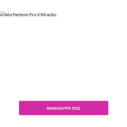
Pantene Pro-V Miracles
Ναι στην απαλότητα, όχι στο
φριζάρισμα!
ΑΝΑΚΑΛΥΨΕ ΠΩΣ