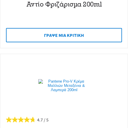
Αντίο Φριζάρισμα 200ml
ΓΡAΨΕ ΜIΑ ΚΡΙΤΙΚH
4.7