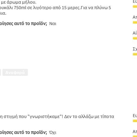
Ε
 με άρωμα μήλου.
κάλι 750ml σε λιγότερο από 15 μερες.Για να πλύνω 5
Ε
λια.
σ
Α
χ
ίησες αυτό το προϊόν;
Ναι
Α
4
1
α
Α
α
5
Α
5
φ
Σ
2
Σ
α
α
5
-
Αναφορά
τι
1
α
5
Ε
 στιγμή που "γνωριστήκαμε"! Δεν το αλλάζω με τίποτα
Ε
σ
Α
ίησες αυτό το προϊόν;
Όχι
χ