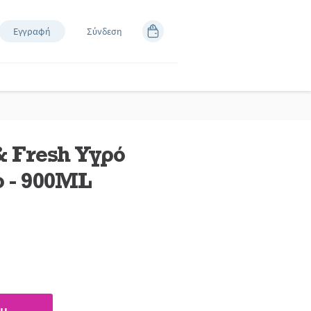
Εγγραφή
Σύνδεση
& Fresh Υγρό
 - 900ML
άστε
κές.
εσμος
δας.