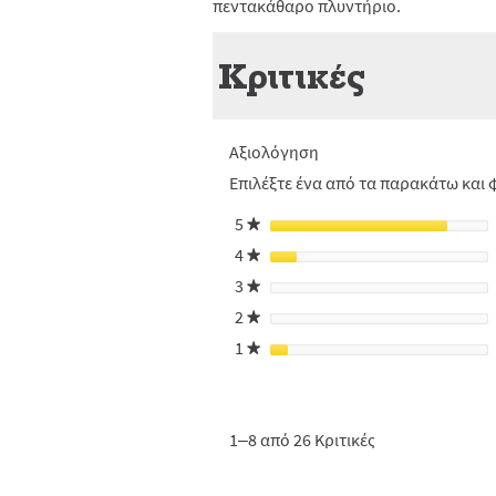
πεντακάθαρο πλυντήριο.
Κριτικές
Αξιολόγηση
Επιλέξτε ένα από τα παρακάτω και φ
5
αστέρια
★
4
αστέρια
★
3
αστέρια
★
2
αστέρια
★
1
αστέρια
★
1–8 από 26 Κριτικές