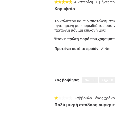
Αικατερίνη
·
6 μήνες π
★★★★★
★★★★★
5
Κορυφαίο
από
5
Το καλύτερο και πιο αποτελεσματικ
αστέρια.
αγαπημένη μου μυρωδιά το πράσινο
πιάτων,η μόνιμη επιλογή μου!
Ήταν η πρώτη φορά που χρησιμοπο
Προτείνει αυτό το προϊόν
✔
Ναι
Σας βοήθησε;
Ναι ·
0
Όχι ·
0
Σαββουλα
·
ένας χρόνο
★★★★★
★★★★★
1
Πολύ μικρή απόδοση συγκριτικ
από
5