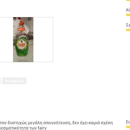
Α
5
5
α
Α
α
5
Α
5
φ
Σ
5
Σ
α
α
5
-
τι
4
α
5
Αναφορά
Ε
ταν δυστυχώς μεγάλη απογοήτευση, δεν έχει καμιά σχέση
λεσματικότητα των fairy