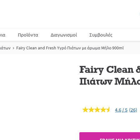
νια
Προϊόντα
Διαγωνισμοί
Συμβουλές
Πιάτων
Fairy Clean and Fresh Υγρό Πιάτων με άρωμα Μήλο 900ml
Fairy Clean 
Πιάτων Μήλο
4.6
(26)
Διαβ
26
κριτι
Σύνδ
ίδιας
σελί