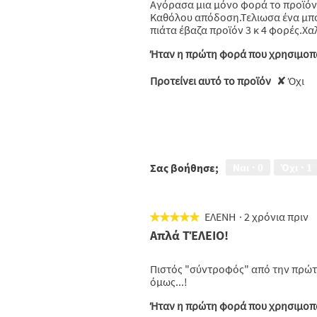
Αγόρασα μια μόνο φορά το προϊόν
αστέρια.
Καθόλου απόδοση.Τελιωσα ένα μπου
πιάτα έβαζα προϊόν 3 κ 4 φορές.Χα
Ήταν η πρώτη φορά που χρησιμοπο
Προτείνει αυτό το προϊόν
✘
Όχι
Σας βοήθησε;
Ναι ·
0
Όχι ·
1
ΕΛΕΝΗ
·
2 χρόνια πριν
★★★★★
★★★★★
5
Απλά ΤΈΛΕΙΟ!
από
5
Πιστός "σύντροφός" από την πρώτη
αστέρια.
όμως...!
Ήταν η πρώτη φορά που χρησιμοπο