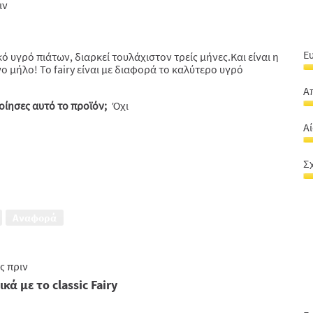
ριν
Ε
ό υγρό πιάτων, διαρκεί τουλάχιστον τρείς μήνες.Και είναι η
 μήλο! Το fairy είναι με διαφορά το καλύτερο υγρό
Ε
σ
Α
χ
ίησες αυτό το προϊόν;
Όχι
Α
5
5
α
Α
α
5
Α
5
φ
Σ
5
Σ
α
α
5
-
Αναφορά
τι
5
α
5
ς πριν
ά με το classic Fairy