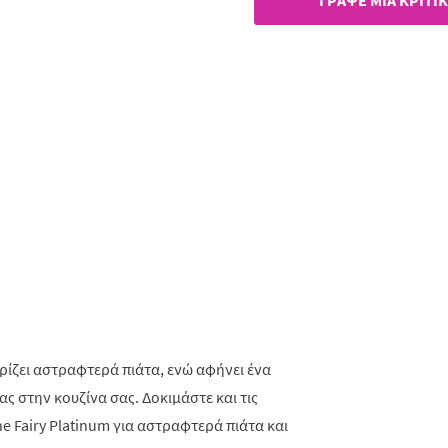
ΓΡAΨΕ ΜIΑ ΚΡΙΤΙ
αρίζει αστραφτερά πιάτα, ενώ αφήνει ένα
στην κουζίνα σας. Δοκιμάστε και τις
e Fairy Platinum για αστραφτερά πιάτα και