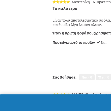
Αικατερίνη
·
6 μήνες π
★★★★★
★★★★★
5
Το καλύτερο
από
5
Είναι πολύ αποτελεσματικό σε όλα
αστέρια.
και θυμίζει λίγο λεμόνι πλέον.
Ήταν η πρώτη φορά που χρησιμοπο
Προτείνει αυτό το προϊόν
✔
Ναι
Σας βοήθησε;
Ναι ·
0
Όχι ·
0
ΛΑΜΠΡΙΝΗ
·
2 χρόνια π
★★★★★
★★★★★
5
Πολύ καλό.
από
5