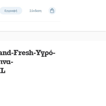
Εγγραφή
Σύνδεση
and-Fresh-Υγρό-
ινα-
ML
άστε
κές.
εσμος