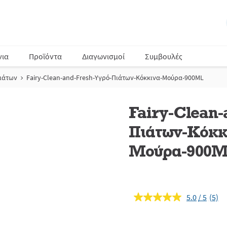
νια
Προϊόντα
Διαγωνισμοί
Συμβουλές
Πιάτων
Fairy-Clean-and-Fresh-Υγρό-Πιάτων-Κόκκινα-Μούρα-900ML
Fairy-Clean-
Πιάτων-Κόκκ
Μούρα-900
5.0
(5)
Διαβ
5
κριτι
Σύνδ