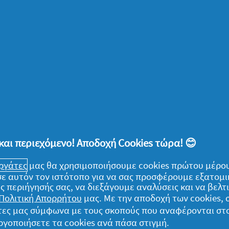
Ε
ικό και σαν άρωμα, μοναδικό ( Μου αρέσει το άρωμα
Ε
σ
Α
χ
ίησες αυτό το προϊόν;
Όχι
Α
5
5
α
Α
α
5
Α
5
φ
Σ
5
Σ
α
α
5
-
Αναφορά
τι
5
και περιεχόμενο! Αποδοχή Cookies τώρα! 😊
α
5
εις
εργάτες
μας θα χρησιμοποιήσουμε cookies πρώτου μέρου
) σε αυτόν τον ιστότοπο για να σας προσφέρουμε εξατομ
ς περιήγησής σας, να διεξάγουμε αναλύσεις και να βελ
Πολιτική Απορρήτου
μας. Με την αποδοχή των cookies,
γάτες μας σύμφωνα με τους σκοπούς που αναφέρονται στ
ργοποιήσετε τα cookies ανά πάσα στιγμή.