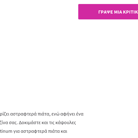
ίδιας
σελί
ΓΡAΨΕ ΜIΑ ΚΡΙΤΙ
αρίζει αστραφτερά πιάτα, ενώ αφήνει ένα
να σας. Δοκιμάστε και τις κάψουλες
latinum για αστραφτερά πιάτα και