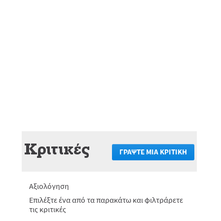
Κριτικές
ΓΡΆΨΤΕ ΜΙΑ ΚΡΙΤΙΚΉ
.
Αυτή
η
ενέργεια
Αξιολόγηση
θα
πραγματο
Επιλέξτε ένα από τα παρακάτω και φιλτράρετε
ανακατεύ
τις κριτικές
στη