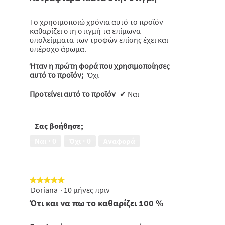
5
το
πιο
αστέρια.
κάτω
Το χρησιμοποιώ χρόνια αυτό το προϊόν
περιεχόμε
καθαρίζει στη στιγμή τα επίμωνα
υπολείμματα των τροφών επίσης έχει και
υπέροχο άρωμα.
Ήταν η πρώτη φορά που χρησιμοποίησες
αυτό το προϊόν;
Όχι
Προτείνει αυτό το προϊόν
✔
Ναι
Σας βοήθησε;
Ναι ·
0
Όχι ·
0
Αναφορά
★★★★★
★★★★★
Doriana
·
10 μήνες πριν
5
από
Ότι και να πω το καθαρίζει 100 %
5
αστέρια.