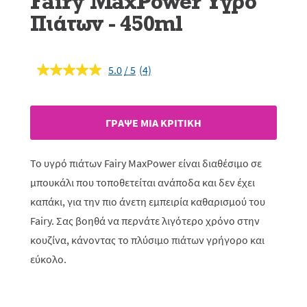
Fairy MaxPower Υγρό
Πιάτων - 450ml
5.0
(4)
Διαβάστε
4
κριτικές.
Σύνδεσμος
ίδιας
ΓΡAΨΕ ΜIΑ ΚΡΙΤΙΚH
σελίδας.
Το υγρό πιάτων Fairy MaxPower είναι διαθέσιμο σε
μπουκάλι που τοποθετείται ανάποδα και δεν έχει
καπάκι, για την πιο άνετη εμπειρία καθαρισμού του
Fairy. Σας βοηθά να περνάτε λιγότερο χρόνο στην
κουζίνα, κάνοντας το πλύσιμο πιάτων γρήγορο και
εύκολο.