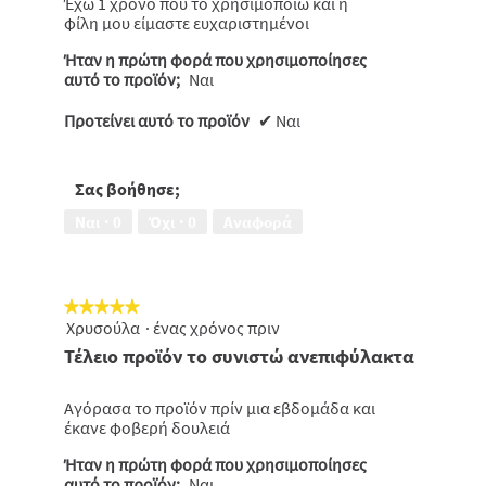
Έχω 1 χρόνο που το χρησιμοποιώ και η
φίλη μου είμαστε ευχαριστημένοι
Ήταν η πρώτη φορά που χρησιμοποίησες
αυτό το προϊόν;
Ναι
Προτείνει αυτό το προϊόν
✔
Ναι
Σας βοήθησε;
Ναι ·
0
Όχι ·
0
Αναφορά
★★★★★
★★★★★
Χρυσούλα
·
ένας χρόνος πριν
5
από
Τέλειο προϊόν το συνιστώ ανεπιφύλακτα
5
αστέρια.
Αγόρασα το προϊόν πρίν μια εβδομάδα και
έκανε φοβερή δουλειά
Ήταν η πρώτη φορά που χρησιμοποίησες
αυτό το προϊόν;
Ναι