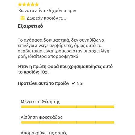
★★★★★
★★★★★
Κωνσταντίνα
·
5 χρόνια πριν
5
από
Δωρεάν προϊόν που έχει ληφθεί
⊞
5
Εξαιρετικό
αστέρια.
Το αγόρασα δοκιμαστικά, δεν συνηθίζω να
επιλέγω always σερβίρετες, όμως αυτά τα
σερβιετακια είναι τρομερα όταν υπάρχει λίγη
ροή, ιδιαίτερα απορροφητικά.
Ήταν η πρώτη φορά που χρησιμοποίησες αυτό
το προϊόν;
Όχι
Προτείνει αυτό το προϊόν
✔
Ναι
Μένει στη Θέση της
Μένει
στη
Αίσθηση φρεσκάδας
Θέση
Αίσθηση
της,
φρεσκάδας,
5
Aπομακρύνει τις οσμές