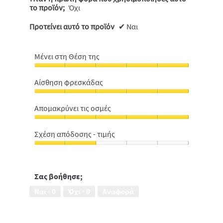
το προϊόν;
Όχι
Προτείνει αυτό το προϊόν
✔
Ναι
Μένει στη Θέση της
Μένει
στη
Αίσθηση φρεσκάδας
Θέση
Αίσθηση
της,
φρεσκάδας,
5
Aπομακρύνει τις οσμές
5
από
Aπομακρύνει
από
5
τις
5
Σχέση απόδοσης - τιμής
οσμές,
Σχέση
5
απόδοσης
από
-
5
τιμής,
Σας βοήθησε;
2
Ναι ·
0
Όχι ·
0
Αναφορά
από
5