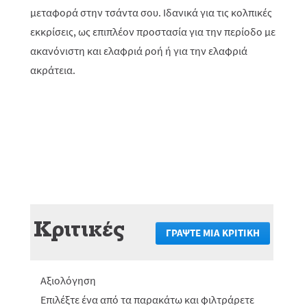
μεταφορά στην τσάντα σου. Ιδανικά για τις κολπικές
εκκρίσεις, ως επιπλέον προστασία για την περίοδο με
ακανόνιστη και ελαφριά ροή ή για την ελαφριά
ακράτεια.
Κριτικές
ΓΡΆΨΤΕ ΜΙΑ ΚΡΙΤΙΚΉ
.
Αυτή
η
ενέργεια
Αξιολόγηση
θα
πραγματο
Επιλέξτε ένα από τα παρακάτω και φιλτράρετε
ανακατεύ