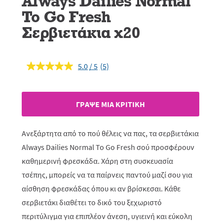
Always Dailies Normal
To Go Fresh
Σερβιετάκια x20
5.0
(5)
Διαβάστε
5
κριτικές.
Σύνδεσμος
ίδιας
ΓΡAΨΕ ΜIΑ ΚΡΙΤΙΚH
σελίδας.
Ανεξάρτητα από το πού θέλεις να πας, τα σερβιετάκια
Always Dailies Normal To Go Fresh σού προσφέρουν
καθημερινή φρεσκάδα. Χάρη στη συσκευασία
τσέπης, μπορείς να τα παίρνεις παντού μαζί σου για
αίσθηση φρεσκάδας όπου κι αν βρίσκεσαι. Κάθε
σερβιετάκι διαθέτει το δικό του ξεχωριστό
περιτύλιγμα για επιπλέον άνεση, υγιεινή και εύκολη