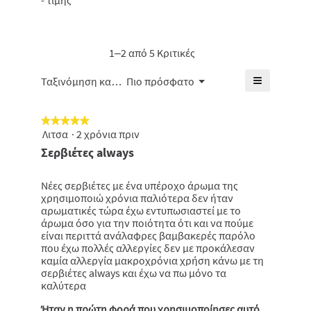
- τιμής
από
-
5.
βαθμολογί
5.
τιμής,
είναι
η
4.6
μέση
1–2 από 5 Κριτικές
από
βαθμολογί
5.
είναι
≡
Μενού
Ταξινόμηση κατά:
Πιο πρόσφατο
▼
4
Κάνοντας
από
κλικ
5.
στο
★★★★★
★★★★★
παρακάτω
κουμπί
Λιτσα
·
2 χρόνια πριν
5
θα
από
Σερβιέτες always
ενημερωθε
5
το
πιο
αστέρια.
κάτω
Νέες σερβιέτες με ένα υπέροχο άρωμα της
περιεχόμε
χρησιμοποιώ χρόνια παλιότερα δεν ήταν
αρωματικές τώρα έχω εντυπωσιαστεί με το
άρωμα όσο για την ποιότητα ότι και να πούμε
είναι περιττά ανάλαφρες βαμβακερές παρόλο
που έχω πολλές αλλεργίες δεν με προκάλεσαν
καμία αλλεργία μακροχρόνια χρήση κάνω με τη
σερβιέτες always και έχω να πω μόνο τα
καλύτερα
Ήταν η πρώτη φορά που χρησιμοποίησες αυτό