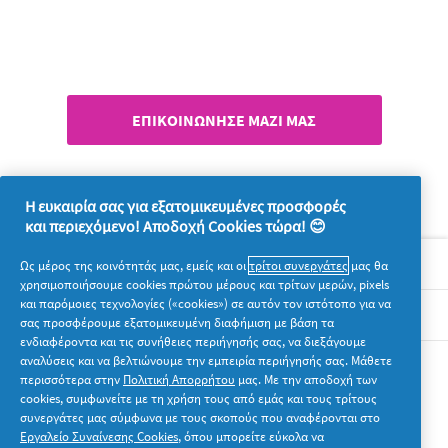
Δεν βρίσκεις αυτό που ψάχνεις;
ΕΠΙΚΟΙΝΩΝΗΣΕ ΜΑΖΙ ΜΑΣ
Η ευκαιρία σας για εξατομικευμένες προσφορές
και περιεχόμενο! Αποδοχή Cookies τώρα! 😊
Σχετικά με την P&G
Ως μέρος της κοινότητάς μας, εμείς και οι
τρίτοι συνεργάτες
μας θα
χρησιμοποιήσουμε cookies πρώτου μέρους και τρίτων μερών, pixels
και παρόμοιες τεχνολογίες («cookies») σε αυτόν τον ιστότοπο για να
Νομικά
σας προσφέρουμε εξατομικευμένη διαφήμιση με βάση τα
ενδιαφέροντα και τις συνήθειες περιήγησής σας, να διεξάγουμε
αναλύσεις και να βελτιώνουμε την εμπειρία περιήγησής σας. Μάθετε
Ακολουθήστε μας
περισσότερα στην
Πολιτική Απορρήτου
μας. Με την αποδοχή των
cookies, συμφωνείτε με τη χρήση τους από εμάς και τους τρίτους
συνεργάτες μας σύμφωνα με τους σκοπούς που αναφέρονται στο
Εργαλείο Συναίνεσης Cookies
, όπου μπορείτε εύκολα να