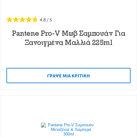
4.8
Pantene Pro-V Μωβ Σαμπουάν Για
Ξανοιγμένα Μαλλιά 225ml
ΓΡAΨΕ ΜIΑ ΚΡΙΤΙΚH