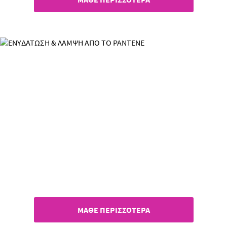
Ενυδάτωση & Λάμψη
Ξεδιψά ακόμη & τα πιο
αφυδατωμένα μαλλιά
ΜΑΘΕ ΠΕΡΙΣΣΟΤΕΡΑ