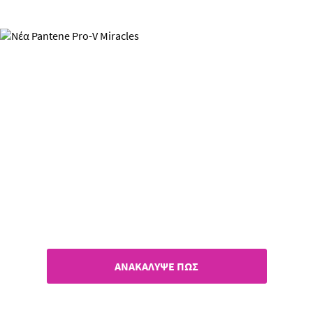
Pantene Pro-V Miracles
Ναι στην απαλότητα, όχι στο
φριζάρισμα!
ΑΝΑΚΑΛΥΨΕ ΠΩΣ