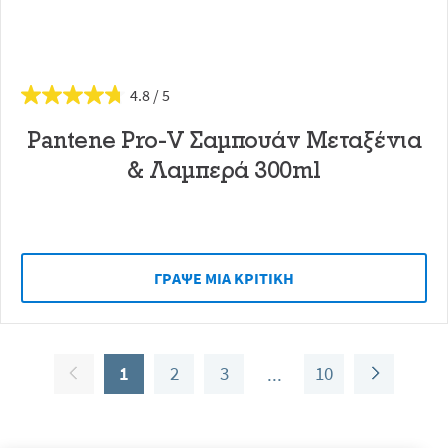
4.8
Pantene Pro-V Σαμπουάν Μεταξένια
& Λαμπερά 300ml
ΓΡAΨΕ ΜIΑ ΚΡΙΤΙΚH
1
2
3
10