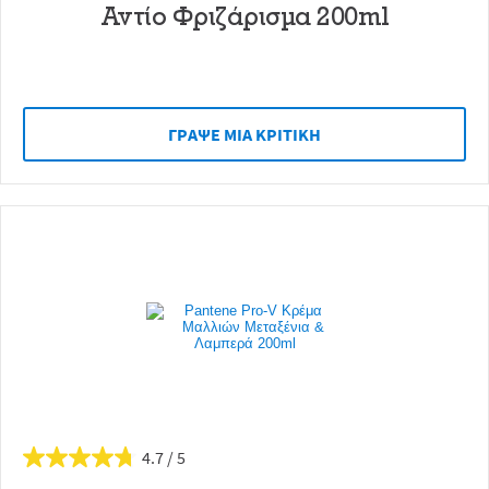
Αντίο Φριζάρισμα 200ml
ΓΡAΨΕ ΜIΑ ΚΡΙΤΙΚH
4.7