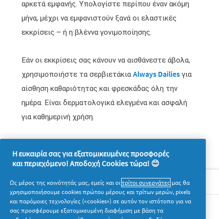
αρκετά εμφανής. Υπολογίστε περίπου έναν ακόμη
μήνα, μέχρι να εμφανιστούν ξανά οι ελαστικές
εκκρίσεις – ή η βλέννα γονιμοποίησης.
Εάν οι εκκρίσεις σας κάνουν να αισθάνεστε άβολα,
Always Dailies
χρησιμοποιήστε τα σερβιετάκια
για
αίσθηση καθαριότητας και φρεσκάδας όλη την
ημέρα. Είναι δερματολογικά ελεγμένα και ασφαλή
για καθημερινή χρήση.
Η ευκαιρία σας για εξατομικευμένες προσφορές
και περιεχόμενο! Αποδοχή Cookies τώρα! 😊
Σχετικά με την P&G
Ως μέρος της κοινότητάς μας, εμείς και οι
τρίτοι συνεργάτες
μας θα
χρησιμοποιήσουμε cookies πρώτου μέρους και τρίτων μερών, pixels
και παρόμοιες τεχνολογίες («cookies») σε αυτόν τον ιστότοπο για να
Νομικά
σας προσφέρουμε εξατομικευμένη διαφήμιση με βάση τα