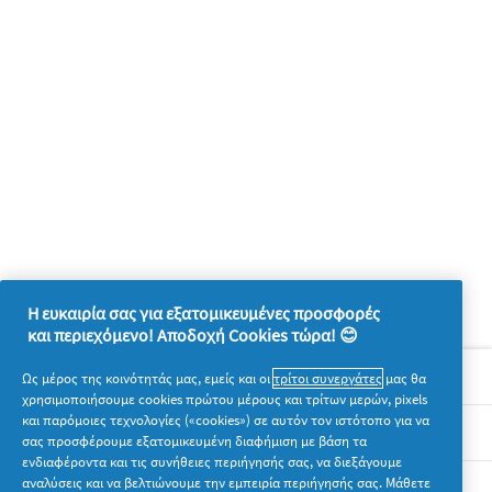
Η ευκαιρία σας για εξατομικευμένες προσφορές
και περιεχόμενο! Αποδοχή Cookies τώρα! 😊
Σχετικά με την P&G
Ως μέρος της κοινότητάς μας, εμείς και οι
τρίτοι συνεργάτες
μας θα
χρησιμοποιήσουμε cookies πρώτου μέρους και τρίτων μερών, pixels
και παρόμοιες τεχνολογίες («cookies») σε αυτόν τον ιστότοπο για να
Νομικά
σας προσφέρουμε εξατομικευμένη διαφήμιση με βάση τα
ενδιαφέροντα και τις συνήθειες περιήγησής σας, να διεξάγουμε
αναλύσεις και να βελτιώνουμε την εμπειρία περιήγησής σας. Μάθετε