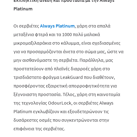
Εκπληκτική άνεση και προστασία με την
Always
Platinum
Οι σερβιέτες
Always Platinum
, χάρη στα απαλά
μεταξένια φτερά και τα 1000 πολύ μαλακά
μικρομαξιλαράκια στο κάλυμμα, είναι σχεδιασμένες
για να προσαρμόζονται άνετα στο σώμα μας, ώστε να
μην αισθανόμαστε τη σερβιέτα. Παράλληλα, μας
προστατεύουν από πλαϊνές διαρροές χάρη στο
τρισδιάστατο φράγμα LeakGuard που διαθέτουν,
προσφέροντας εξαιρετική απορροφητικότητα για
ξέγνοιαστη προστασία.
Τέλος, χάρη στη καινοτομία
της τεχνολογίας OdourLock, οι σερβιέτες Always
Platinum εγκλωβίζουν και εξουδετερώνουν τις
δυσάρεστες οσμές που συγκεντρώνονται στην
επιφάνεια της σερβιέτας.