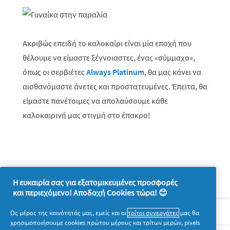
Ακριβώς επειδή το καλοκαίρι είναι μία εποχή που
θέλουμε να είμαστε ξέγνοιαστες, ένας «σύμμαχο»,
όπως οι σερβιέτες
Always Platinum
, θα μας κάνει να
αισθανόμαστε άνετες και προστατευμένες. Έπειτα, θα
είμαστε πανέτοιμες να απολαύσουμε κάθε
καλοκαιρινή μας στιγμή στο έπακρο!
Η ευκαιρία σας για εξατομικευμένες προσφορές
και περιεχόμενο! Αποδοχή Cookies τώρα! 😊
Σχετικά με την P&G
Ως μέρος της κοινότητάς μας, εμείς και οι
τρίτοι συνεργάτες
μας θα
χρησιμοποιήσουμε cookies πρώτου μέρους και τρίτων μερών, pixels