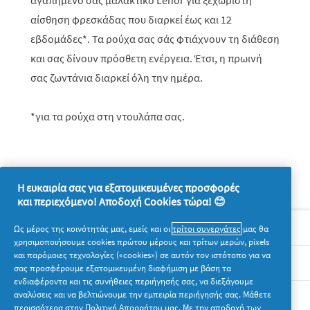
αγαπημένο σας μαλακτικό Lenor για ξεχωριστή
αίσθηση φρεσκάδας που διαρκεί έως και 12
εβδομάδες*. Τα ρούχα σας σάς φτιάχνουν τη διάθεση
και σας δίνουν πρόσθετη ενέργεια. Έτσι, η πρωινή
σας ζωντάνια διαρκεί όλη την ημέρα.
*για τα ρούχα στη ντουλάπα σας.
Η ευκαιρία σας για εξατομικευμένες προσφορές
και περιεχόμενο! Αποδοχή Cookies τώρα! 😊
Σχετικά με την P&G
Ως μέρος της κοινότητάς μας, εμείς και οι
τρίτοι συνεργάτες
μας θα
χρησιμοποιήσουμε cookies πρώτου μέρους και τρίτων μερών, pixels
και παρόμοιες τεχνολογίες («cookies») σε αυτόν τον ιστότοπο για να
Νομικά
σας προσφέρουμε εξατομικευμένη διαφήμιση με βάση τα
ενδιαφέροντα και τις συνήθειες περιήγησής σας, να διεξάγουμε
αναλύσεις και να βελτιώνουμε την εμπειρία περιήγησής σας. Μάθετε
Ακολουθήστε μας
περισσότερα στην
Πολιτική Απορρήτου
μας. Με την αποδοχή των