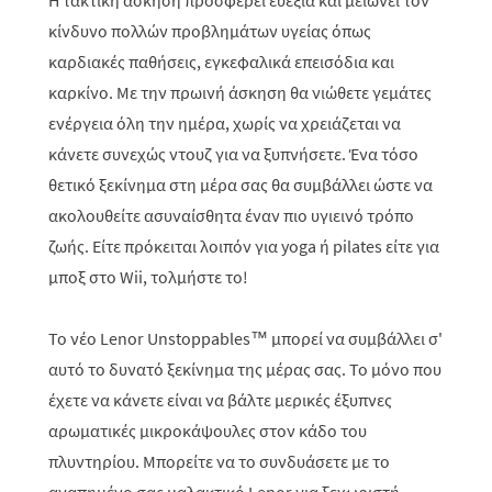
Η τακτική άσκηση προσφέρει ευεξία και μειώνει τον
κίνδυνο πολλών προβλημάτων υγείας όπως
καρδιακές παθήσεις, εγκεφαλικά επεισόδια και
καρκίνο. Με την πρωινή άσκηση θα νιώθετε γεμάτες
ενέργεια όλη την ημέρα, χωρίς να χρειάζεται να
κάνετε συνεχώς ντουζ για να ξυπνήσετε. Ένα τόσο
θετικό ξεκίνημα στη μέρα σας θα συμβάλλει ώστε να
ακολουθείτε ασυναίσθητα έναν πιο υγιεινό τρόπο
ζωής. Είτε πρόκειται λοιπόν για yoga ή pilates είτε για
μποξ στο Wii, τολμήστε το!
Το νέο Lenor Unstoppables™ μπορεί να συμβάλλει σ'
αυτό το δυνατό ξεκίνημα της μέρας σας. Το μόνο που
έχετε να κάνετε είναι να βάλτε μερικές έξυπνες
αρωματικές μικροκάψουλες στον κάδο του
πλυντηρίου. Μπορείτε να το συνδυάσετε με το