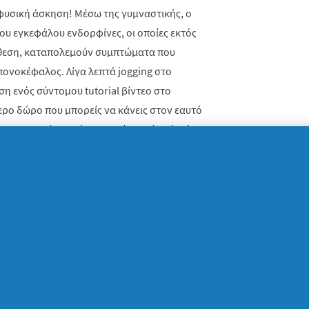
 φυσική άσκηση! Μέσω της γυμναστικής, ο
ου εγκεφάλου ενδορφίνες, οι οποίες εκτός
άθεση, καταπολεμούν συμπτώματα που
ο πονοκέφαλος. Λίγα λεπτά
jogging
στο
ση ενός σύντομου
tutorial
βίντεο στο
τερο δώρο που μπορείς να κάνεις στον εαυτό
ρα. Μπορεί οι πρώτες φορές να είναι λιγάκι
, τόσο αυτό θα αντανακλάται στον καθρέφτη
υ
νότητας είναι μία από τις αιτίες που
τε ίσως θα έπρεπε να εμπλουτίσεις το
κή διαλογισμού με βάση τις αναπνοές, η
υαλό σου ένα αναζωογονητικό
boost
για να