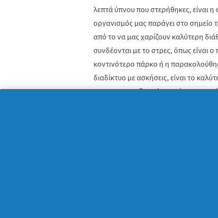
λεπτά ύπνου που στερήθηκες, είναι η
οργανισμός μας παράγει στο σημείο τ
από το να μας χαρίζουν καλύτερη δι
συνδέονται με το στρες, όπως είναι 
κοντινότερο πάρκο ή η παρακολούθη
διαδίκτυο με ασκήσεις, είναι το καλύ
σου, πριν καν ξεκινήσει επίσημα η ημέ
ζόρικες, όμως όσο πιο συνεπής είσαι
και στην ψυχολογία σου.
Αφιέρωσε λίγο χρόνο στον εαυτό σο
Αν οι απαιτητικοί ρυθμοί της καθημερι
παρουσιάζεις υψηλά επίπεδα στρες, τό
ημερήσιο πρόγραμμά σου με μία τεχνι
οποία θα παρέχει στο σώμα και το μ