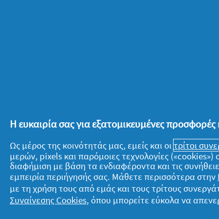
ξεκινήσει ακόμη πιο ξεκούραστο την
λεπτά καθημερινά στην εσωτερική σου
ισορροπία θα γίνει για εσένα τρόπος 
Κατάγραψε μερικές σύντομες σκέψει
Η ευκαιρία σας για εξατομικευμένες προσφορές 
Αλήθεια, πόσα χρόνια έχουν περάσει
Ως μέρος της κοινότητάς μας, εμείς και οι
τρίτοι συν
πολλά, όμως τώρα που θα σηκώνεσαι μι
μερών, pixels και παρόμοιες τεχνολογίες («cookies»
να καταπιαστείς με αυτή τη δημιουργι
διαφήμιση με βάση τα ενδιαφέροντα και τις συνήθειε
καταγραφή γεγονότων, όπως «Σήμερα
εμπειρία περιήγησής σας. Μάθετε περισσότερα στην
συνήθως…» ή κάτι βαθύτερο που αισθά
με τη χρήση τους από εμάς και τους τρίτους συνερ
Συναίνεσης Cookies
, όπου μπορείτε εύκολα να απενε
βγάλεις από μέσα σου. Σε κάθε περί
είναι να αποβάλλεις επίμονες σκέψεις