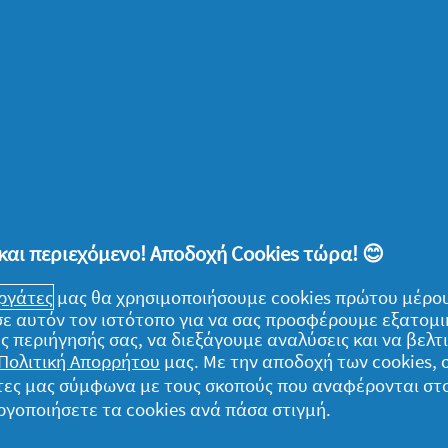
 ημέρα. Αφιερώνοντας έστω δεκαπέντε
 άσκηση, να είσαι βέβαιη πως σύντομα η
ζωής!
ς
και περιεχόμενο! Αποδοχή Cookies τώρα! 😊
 από όταν κρατούσες ημερολόγιο; Υποθέτω
εργάτες
μας θα χρησιμοποιήσουμε cookies πρώτου μέρου
σή ώρα πιο νωρίς, είναι μια καλή ευκαιρία
) σε αυτόν τον ιστότοπο για να σας προσφέρουμε εξατομ
κή συνήθεια! Μπορεί να είναι μία απλή
ς περιήγησής σας, να διεξάγουμε αναλύσεις και να βελ
 το πρωί σηκώθηκα νωρίτερα από ότι
Πολιτική Απορρήτου
μας. Με την αποδοχή των cookies,
νεσαι την ανάγκη να το εκφράσεις, να το
γάτες μας σύμφωνα με τους σκοπούς που αναφέρονται στ
ργοποιήσετε τα cookies ανά πάσα στιγμή.
πτωση, σκοπός της συγκεκριμένης άσκησης
 που σε ταλαιπωρούν, να «γυμνάσεις» το