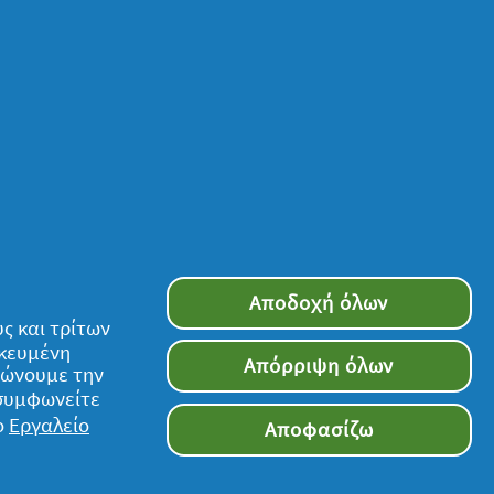
Αποδοχή όλων
ς και τρίτων
ικευμένη
Απόρριψη όλων
τιώνουμε την
 συμφωνείτε
ο
Εργαλείο
Αποφασίζω