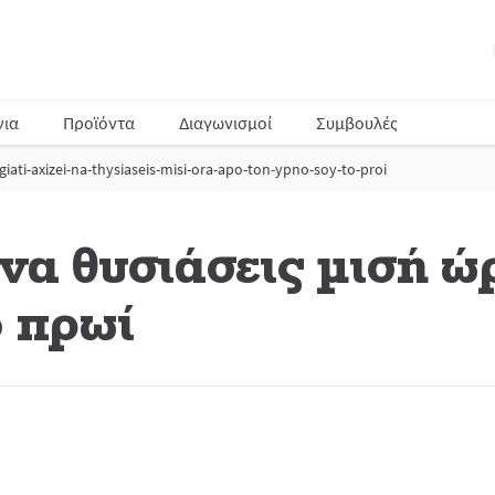
νια
Προϊόντα
Διαγωνισμοί
Συμβουλές
giati-axizei-na-thysiaseis-misi-ora-apo-ton-ypno-soy-to-proi
ι να θυσιάσεις μισή 
ο πρωί