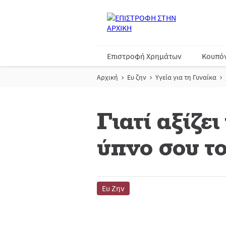
Επιστροφή Χρημάτων
Κουπό
Αρχική
Ευ ζην
Υγεία για τη Γυναίκα
Γιατί αξίζε
ύπνο σου τ
Ευ Ζην