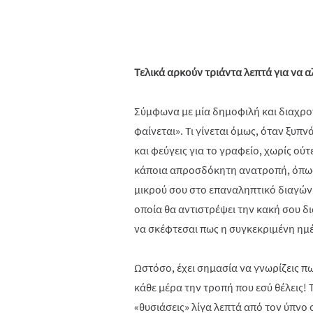
Τελικά αρκούν τριάντα λεπτά για να α
Σύμφωνα με μία δημοφιλή και διαχρο
φαίνεται». Τι γίνεται όμως, όταν ξυ
και φεύγεις για το γραφείο, χωρίς ούτ
κάποια απροσδόκητη ανατροπή, όπως έ
μικρού σου στο επαναληπτικό διαγώνι
οποία θα αντιστρέψει την κακή σου διά
να σκέφτεσαι πως η συγκεκριμένη ημέ
Ωστόσο, έχει σημασία να γνωρίζεις πως
κάθε μέρα την τροπή που εσύ θέλεις! Τ
«θυσιάσεις» λίγα λεπτά από τον ύπνο 