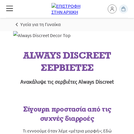
Υγεία για τη Γυναίκα
ALWAYS DISCREET
ΣΕΡΒΙΕΤΕΣ
Ανακάλυψε τις σερβιέτες Always Discreet
Σίγουρη προστασία από τις
συχνές διαρροές
Τι εννοούμε όταν λέμε «μέτρια μορφή»; Εδώ