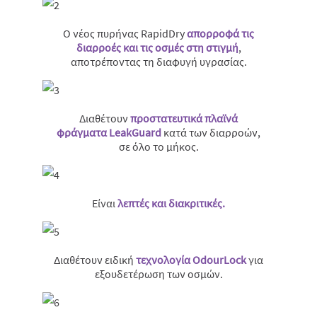
Ο νέος πυρήνας RapidDry
απορροφά τις
διαρροές και τις οσμές στη στιγμή
,
αποτρέποντας τη διαφυγή υγρασίας.
Διαθέτουν
προστατευτικά πλαϊνά
φράγματα LeakGuard
κατά των διαρροών,
σε όλο το μήκος.
Είναι
λεπτές και διακριτικές.
Διαθέτουν ειδική
τεχνολογία OdourLock
για
εξουδετέρωση των οσμών.