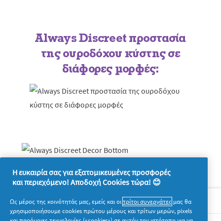
Always Discreet προστασία
της ουροδόχου κύστης σε
διάφορες μορφές:
Η ευκαιρία σας για εξατομικευμένες προσφορές
και περιεχόμενο! Αποδοχή Cookies τώρα! 😊
Σχετικά με την P&G
Ως μέρος της κοινότητάς μας, εμείς και οι
τρίτοι συνεργάτες
μας θα
χρησιμοποιήσουμε cookies πρώτου μέρους και τρίτων μερών, pixels
και παρόμοιες τεχνολογίες («cookies») σε αυτόν τον ιστότοπο για να