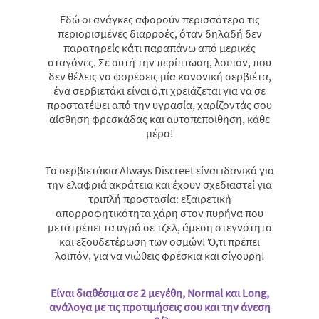
Εδώ οι ανάγκες αφορούν περισσότερο τις
περιορισμένες διαρροές, όταν δηλαδή δεν
παρατηρείς κάτι παραπάνω από μερικές
σταγόνες. Σε αυτή την περίπτωση, λοιπόν, που
δεν θέλεις να φορέσεις μία κανονική σερβιέτα,
ένα σερβιετάκι είναι ό,τι χρειάζεται για να σε
προστατέψει από την υγρασία, χαρίζοντάς σου
αίσθηση φρεσκάδας και αυτοπεποίθηση, κάθε
μέρα!
Τα σερβιετάκια Always Discreet είναι ιδανικά για
την ελαφριά ακράτεια και έχουν σχεδιαστεί για
τριπλή προστασία: εξαιρετική
απορροφητικότητα χάρη στον πυρήνα που
μετατρέπει τα υγρά σε τζελ, άμεση στεγνότητα
και εξουδετέρωση των οσμών! Ό,τι πρέπει
λοιπόν, για να νιώθεις φρέσκια και σίγουρη!
Είναι διαθέσιμα σε 2 μεγέθη, Normal και Long,
ανάλογα με τις προτιμήσεις σου και την άνεση