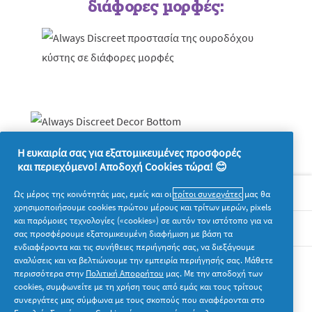
διάφορες μορφές:
Η ευκαιρία σας για εξατομικευμένες προσφορές
και περιεχόμενο! Αποδοχή Cookies τώρα! 😊
Σχετικά με την P&G
Ως μέρος της κοινότητάς μας, εμείς και οι
τρίτοι συνεργάτες
μας θα
χρησιμοποιήσουμε cookies πρώτου μέρους και τρίτων μερών, pixels
και παρόμοιες τεχνολογίες («cookies») σε αυτόν τον ιστότοπο για να
Νομικά
σας προσφέρουμε εξατομικευμένη διαφήμιση με βάση τα
ενδιαφέροντα και τις συνήθειες περιήγησής σας, να διεξάγουμε
αναλύσεις και να βελτιώνουμε την εμπειρία περιήγησής σας. Μάθετε
Ακολουθήστε μας
περισσότερα στην
Πολιτική Απορρήτου
μας. Με την αποδοχή των
cookies, συμφωνείτε με τη χρήση τους από εμάς και τους τρίτους
συνεργάτες μας σύμφωνα με τους σκοπούς που αναφέρονται στο