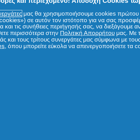
φορές και περιεχόμενο! Αποδοχή Cookies τώ
υνεργάτες
μας θα χρησιμοποιήσουμε cookies πρώτου 
(«cookies») σε αυτόν τον ιστότοπο για να σας προσφ
 και τις συνήθειες περιήγησής σας, να διεξάγουμε αν
θετε περισσότερα στην
Πολιτική Απορρήτου
μας. Με 
μάς και τους τρίτους συνεργάτες μας σύμφωνα με το
ά
es
, όπου μπορείτε εύκολα να απενεργοποιήσετε τα c
ομένα μου
η Απορρήτου
αι Προϋποθέσεις
ορίες για τα cookies
η προσβασιμότητας
 δικαιώματος. Η χρήση και η πρόσβαση στις πληροφορίες σε αυτόν τον 
ία μας.