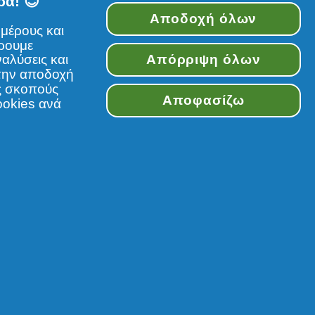
ρα! 😊
Αποδοχή όλων
μέρους και
έρουμε
αλύσεις και
Απόρριψη όλων
την αποδοχή
υς σκοπούς
Ακολουθήστε μας
Αποφασίζω
ookies ανά
ιστότοπο υπόκειται στους όρους και τις
Συγκατάθεση στη χρήση cookies