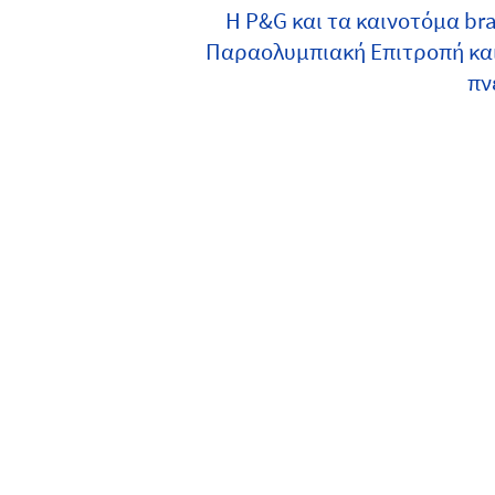
H P&G και τα καινοτόμα br
Παραολυμπιακή Επιτροπή και
πν