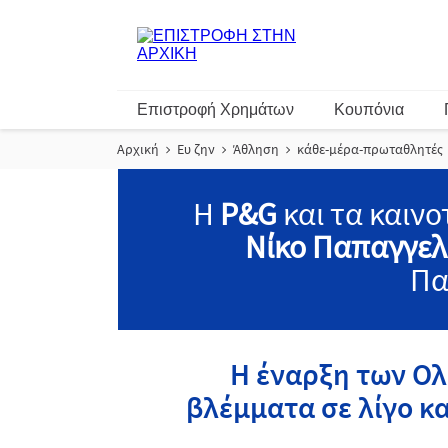
Επιστροφή Χρημάτων
Κουπόνια
Αρχική
Ευ ζην
Άθληση
κάθε-μέρα-πρωταθλητές
H
P&G
και τα καιν
Νίκο Παπαγγε
Πα
Η έναρξη των Ολ
βλέμματα σε λίγο κα