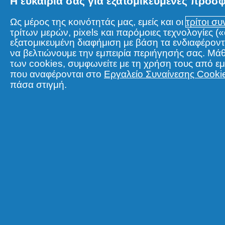
Η ευκαιρία σας για εξατομικευμένες προσ
Ως μέρος της κοινότητάς μας, εμείς και οι
τρίτοι σ
τρίτων μερών, pixels και παρόμοιες τεχνολογίες 
εξατομικευμένη διαφήμιση με βάση τα ενδιαφέροντα
να βελτιώνουμε την εμπειρία περιήγησής σας. Μά
των cookies, συμφωνείτε με τη χρήση τους από ε
Σχετικά με την P&G
Νομικ
που αναφέρονται στο
Εργαλείο Συναίνεσης Cooki
πάσα στιγμή.
Σχετικά με εμάς
Tα δεδ
Όροι ενεργειών
Δήλωσ
Επικοινώνησε μαζί μας
Όροι κ
Επισκέψου την pg.com
Πληροφ
Δήλωσ
© 2026 Procter & Gamble. Με την επιφύλαξη παντός
προϋποθέσεις που καθορίζονται στη νομική συμφων