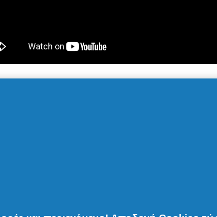
αφοσίωση, η προσπάθεια να ξεπερνάς τον εαυτό σου
τι έχει αξία για εσένα, σε κάνουν κάθε μέρα πρωτ
ίζουμε τους καταναλωτές να καλύψουν τις καθημερ
φροντίδας με άριστη απόδοση, ώστε να μπορούν ν
υς εαυτό στις καθημερινές στιγμές που έχουν αξία 
ΘΕ ΜΕΡΑ ΠΡΩΤΑΘΛΗ