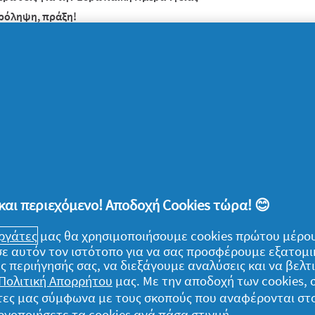
πρόληψη, πράξη!
κοινώνησε με την Κα Ελένη Μαζνώκη στο
perio@periodontology.gr
και περιεχόμενο! Αποδοχή Cookies τώρα! 😊
εργάτες
μας θα χρησιμοποιήσουμε cookies πρώτου μέρου
) σε αυτόν τον ιστότοπο για να σας προσφέρουμε εξατομ
ς περιήγησής σας, να διεξάγουμε αναλύσεις και να βελ
ομικά
Πολιτική Απορρήτου
μας. Με την αποδοχή των cookies,
γάτες μας σύμφωνα με τους σκοπούς που αναφέρονται στ
α δεδομένα μου
ργοποιήσετε τα cookies ανά πάσα στιγμή.