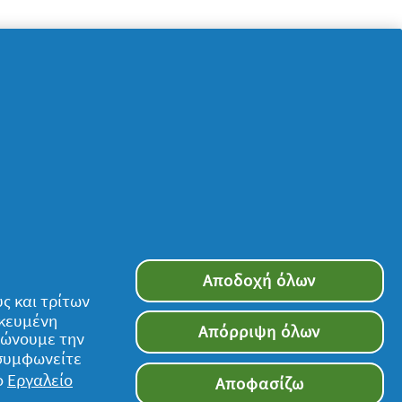
Αποδοχή όλων
ς και τρίτων
ικευμένη
Απόρριψη όλων
τιώνουμε την
Ακολουθήστε μας
 συμφωνείτε
ο
Εργαλείο
Αποφασίζω