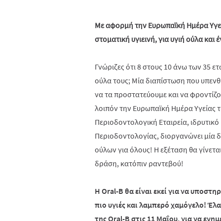
Με αφορμή την Ευρωπαϊκή Ημέρα Υγεί
στοματική υγιεινή, για υγιή ούλα και
Γνώριζες ότι 8 στους 10 άνω των 35 
ούλα τους; Μία διαπίστωση που υπενθ
να τα προστατεύουμε και να φροντίζ
λοιπόν την Ευρωπαϊκή Ημέρα Υγείας τ
Περιοδοντολογική Εταιρεία, ιδρυτικ
Περιοδοντολογίας, διοργανώνει μία δ
ούλων για όλους! Η εξέταση θα γίνετα
δράση, κατόπιν ραντεβού!
Η Oral-B θα είναι εκεί για να υποστη
πιο υγιές και λαμπερό χαμόγελο! Έλα
της Oral-B στις 11 Μαΐου, για να εν