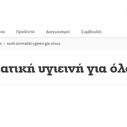
νια
Προϊόντα
Διαγωνισμοί
Συμβουλές
α
sosti-stomatiki-ygieini-gia-olous
ατική υγιεινή για ό