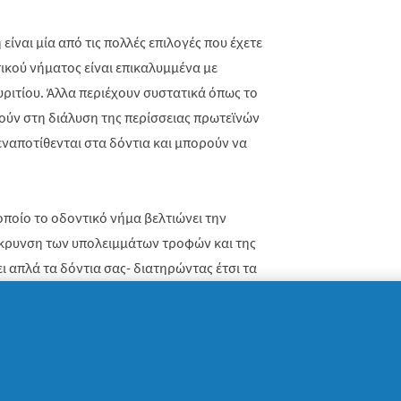
είναι μία από τις πολλές επιλογές που έχετε
τικού νήματος είναι επικαλυμμένα με
υριτίου. Άλλα περιέχουν συστατικά όπως το
ούν στη διάλυση της περίσσειας πρωτεϊνών
 εναποτίθενται στα δόντια και μπορούν να
οποίο το οδοντικό νήμα βελτιώνει την
άκρυνση των υπολειμμάτων τροφών και της
ι απλά τα δόντια σας- διατηρώντας έτσι τα
ο στοματικό διάλυμα και η οδοντόκρεμα που
α σας παρέχουν μονάχα κάποιες μικρές
Αν έχετε έντονους λεκέδες, θήκες δοντιών ή