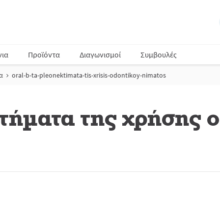
νια
Προϊόντα
Διαγωνισμοί
Συμβουλές
α
oral-b-ta-pleonektimata-tis-xrisis-odontikoy-nimatos
τήματα της χρήσης 