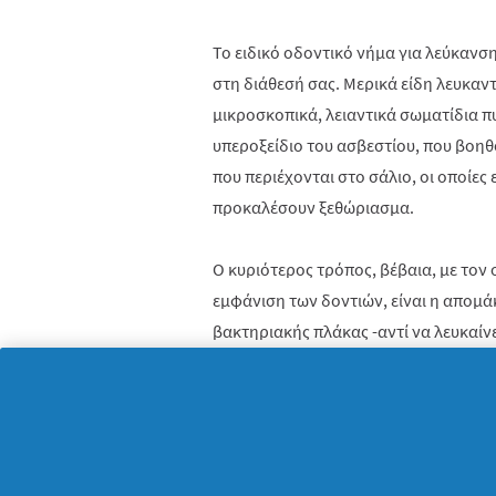
Το ειδικό οδοντικό νήμα για λεύκανση 
στη διάθεσή σας. Μερικά είδη λευκαν
μικροσκοπικά, λειαντικά σωματίδια π
υπεροξείδιο του ασβεστίου, που βοηθ
που περιέχονται στο σάλιο, οι οποίες
προκαλέσουν ξεθώριασμα.
Ο κυριότερος τρόπος, βέβαια, με τον 
εμφάνιση των δοντιών, είναι η απομ
βακτηριακής πλάκας -αντί να λευκαίνε
ούλα σας υγιή.
Να θυμάστε πως το οδοντικό νήμα, τ
έχουν στόχο τη λεύκανση, μπορούν ν
αλλαγές στο χρώμα των δοντιών σας. 