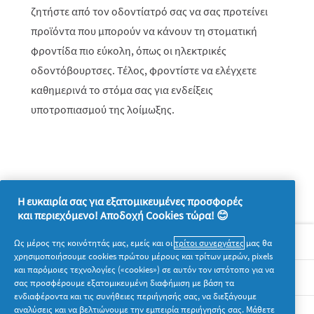
ζητήστε από τον οδοντίατρό σας να σας προτείνει
προϊόντα που μπορούν να κάνουν τη στοματική
φροντίδα πιο εύκολη, όπως οι ηλεκτρικές
οδοντόβουρτσες. Τέλος, φροντίστε να ελέγχετε
καθημερινά το στόμα σας για ενδείξεις
υποτροπιασμού της λοίμωξης.
Η ευκαιρία σας για εξατομικευμένες προσφορές
και περιεχόμενο! Αποδοχή Cookies τώρα! 😊
Σχετικά με την P&G
Ως μέρος της κοινότητάς μας, εμείς και οι
τρίτοι συνεργάτες
μας θα
χρησιμοποιήσουμε cookies πρώτου μέρους και τρίτων μερών, pixels
και παρόμοιες τεχνολογίες («cookies») σε αυτόν τον ιστότοπο για να
Νομικά
σας προσφέρουμε εξατομικευμένη διαφήμιση με βάση τα
ενδιαφέροντα και τις συνήθειες περιήγησής σας, να διεξάγουμε
αναλύσεις και να βελτιώνουμε την εμπειρία περιήγησής σας. Μάθετε