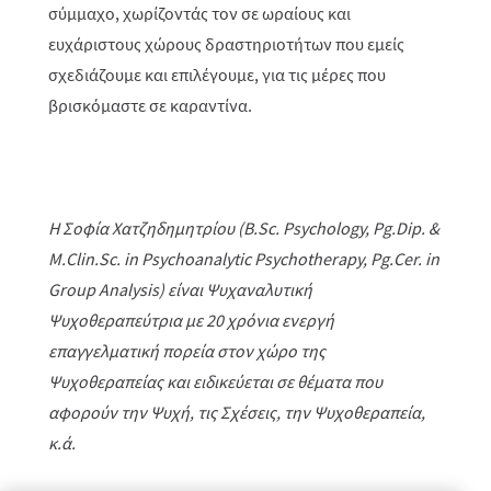
σύμμαχο, χωρίζοντάς τον σε ωραίους και
ευχάριστους χώρους δραστηριοτήτων που εμείς
σχεδιάζουμε και επιλέγουμε, για τις μέρες που
βρισκόμαστε σε καραντίνα.
Η Σοφία Χατζηδημητρίου (
B
.
Sc
.
Psychology
,
Pg
.
Dip
. &
M
.
Clin
.
Sc
.
in
Psychoanalytic
Psychotherapy
,
Pg
.
Cer
.
in
Group
Analysis
) είναι Ψυχαναλυτική
Ψυχοθεραπεύτρια με 20 χρόνια ενεργή
επαγγελματική πορεία στον χώρο της
Ψυχοθεραπείας και ειδικεύεται σε θέματα που
αφορούν την Ψυχή, τις Σχέσεις, την Ψυχοθεραπεία,
κ.ά.