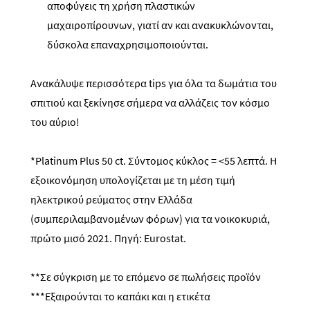
αποφύγεις τη χρήση πλαστικών
μαχαιροπίρουνων, γιατί αν και ανακυκλώνονται,
δύσκολα επαναχρησιμοποιούνται.
Ανακάλυψε περισσότερα
tips
για όλα τα δωμάτια του
σπιτιού και ξεκίνησε σήμερα να αλλάζεις τον κόσμο
του αύριο!
*
Platinum
Plus
50
ct
. Σύντομος κύκλος = <55 λεπτά. Η
εξοικονόμηση υπολογίζεται με τη μέση τιμή
ηλεκτρικού ρεύματος στην Ελλάδα
(συμπεριλαμβανομένων φόρων) για τα νοικοκυριά,
πρώτο μισό 2021. Πηγή:
Eurostat
.
*
*
Σε σύγκριση με το επόμενο σε πωλήσεις προϊόν
*
*
*Εξαιρούνται το καπάκι και η ετικέτα