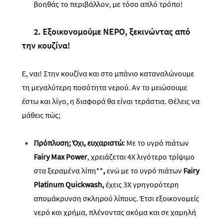
βοηθάς το περιβάλλον, με τόσο απλό τρόπο!
2. Εξοικονομούμε ΝΕΡΟ, ξεκινώντας από
την κουζίνα!
Ε, ναι! Στην κουζίνα και στο μπάνιο καταναλώνουμε
τη μεγαλύτερη ποσότητα νερού. Αν το μειώσουμε
έστω και λίγο, η διαφορά θα είναι τεράστια. Θέλεις να
μάθεις πώς;
Πρόπλυση
; Όχι, ευχαριστώ:
Με το υγρό πιάτων
Fairy
Max
P
ower
,
χρειάζεται 4X λιγότερο τρίψιμο
στα ξεραμένα λίπη
**
,
ενώ με το υγρό πιάτων
Fairy
Platinum
Quickwash
,
έχεις
3Χ γρηγορότερη
απομάκρυνση σκληρού λίπους
.
Έτσι εξοικονομείς
νερό και χρήμα, πλένοντας ακόμα και σε χαμηλή