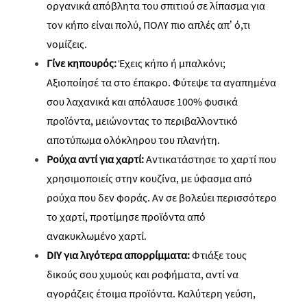
οργανικά απόβλητα του σπιτιού σε λίπασμα για
τον κήπο είναι πολύ, ΠΟΛΥ πιο απλές απ’ ό,τι
νομίζεις.
Γίνε κηπουρός:
Έχεις κήπο ή μπαλκόνι;
Αξιοποίησέ τα στο έπακρο. Φύτεψε τα αγαπημένα
σου λαχανικά και απόλαυσε 100% φυσικά
προϊόντα, μειώνοντας το περιβαλλοντικό
αποτύπωμα ολόκληρου του πλανήτη.
Ρούχα αντί για χαρτί:
Αντικατάστησε το χαρτί που
χρησιμοποιείς στην κουζίνα, με ύφασμα από
ρούχα που δεν φοράς. Αν σε βολεύει περισσότερο
το χαρτί, προτίμησε προϊόντα από
ανακυκλωμένο χαρτί.
DIY
για λιγότερα απορρίμματα:
Φτιάξε τους
δικούς σου χυμούς και ροφήματα, αντί να
αγοράζεις έτοιμα προϊόντα. Καλύτερη γεύση,