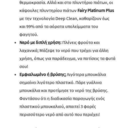
θερμοκρασία.
Αλλά και στο πλυντήριο πιάτων, ο
ι
κάψουλες πλυντηρίου πιάτων
Fairy
Platinum
Plus
με την τεχνολογία
Deep
Clean
, καθαρίζουν έως
και 99% από τα αόρατα υπολείμματα του
φαγητού
.
Νερό με διπλή χρήση:
Πλένεις φρούτα και
λαχανικά; Μάζεψε το νερό που τρέχει για άλλη
χρήση, όπως για παράδειγμα, να ποτίσεις τα φυτά
σου!
Εμφιαλωμένο ή βρύσης;
Λιγότερα μπουκάλια
σημαίνει λιγότερο πλαστικό. Πάρε γυάλινα
μπουκάλια και προτίμησε το νερό της βρύσης.
Φαντάσου ότι η διαδικασία παραγωγής ενός
πλαστικού μπουκαλιού, απαιτεί 3 φορές
περισσότερο νερό από αυτό που περιέχει!