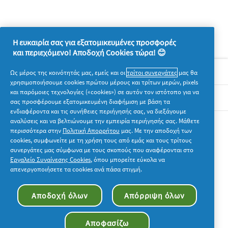
Η ευκαιρία σας για εξατομικευμένες προσφορές
και περιεχόμενο! Αποδοχή Cookies τώρα! 😊
Σχετικά με την P&G
Ως μέρος της κοινότητάς μας, εμείς και οι
τρίτοι συνεργάτες
μας θα
χρησιμοποιήσουμε cookies πρώτου μέρους και τρίτων μερών, pixels
και παρόμοιες τεχνολογίες («cookies») σε αυτόν τον ιστότοπο για να
Νομικά
σας προσφέρουμε εξατομικευμένη διαφήμιση με βάση τα
ενδιαφέροντα και τις συνήθειες περιήγησής σας, να διεξάγουμε
αναλύσεις και να βελτιώνουμε την εμπειρία περιήγησής σας. Μάθετε
Ακολουθήστε μας
περισσότερα στην
Πολιτική Απορρήτου
μας. Με την αποδοχή των
cookies, συμφωνείτε με τη χρήση τους από εμάς και τους τρίτους
συνεργάτες μας σύμφωνα με τους σκοπούς που αναφέρονται στο
Εργαλείο Συναίνεσης Cookies
, όπου μπορείτε εύκολα να
απενεργοποιήσετε τα cookies ανά πάσα στιγμή.
© 2026 Procter & Gamble. Με την επιφύλαξη παντός
Αποδοχή όλων
Απόρριψη όλων
δικαιώματος. Η χρήση και η πρόσβαση στις πληροφορίες σε
αυτόν τον ιστότοπο υπόκειται στους όρους και τις προϋποθέσεις
που καθορίζονται στη νομική συμφωνία μας.
Αποφασίζω