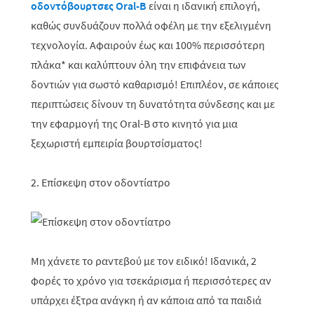
οδοντόβουρτσες
Oral
-
B
είναι η ιδανική επιλογή,
καθώς συνδυάζουν πολλά οφέλη με την εξελιγμένη
τεχνολογία. Αφαιρούν έως και 100% περισσότερη
πλάκα* και καλύπτουν όλη την επιφάνεια των
δοντιών για σωστό καθαρισμό! Επιπλέον, σε κάποιες
περιπτώσεις δίνουν τη δυνατότητα σύνδεσης και με
την εφαρμογή της
Oral
-
B
στο κινητό για μια
ξεχωριστή εμπειρία βουρτσίσματος!
2. Επίσκεψη στον οδοντίατρο
Μη χάνετε το ραντεβού με τον ειδικό! Ιδανικά, 2
φορές το χρόνο για τσεκάρισμα ή περισσότερες αν
υπάρχει έξτρα ανάγκη ή αν κάποια από τα παιδιά