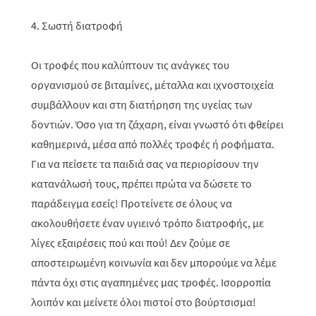
4. Σωστή διατροφή
Οι τροφές που καλύπτουν τις ανάγκες του
οργανισμού σε βιταμίνες, μέταλλα και ιχνοστοιχεία
συμβάλλουν και στη διατήρηση της υγείας των
δοντιών. Όσο για τη ζάχαρη, είναι γνωστό ότι φθείρει
καθημερινά, μέσα από πολλές τροφές ή ροφήματα.
Για να πείσετε τα παιδιά σας να περιορίσουν την
κατανάλωσή τους, πρέπει πρώτα να δώσετε το
παράδειγμα εσείς! Προτείνετε σε όλους να
ακολουθήσετε έναν υγιεινό τρόπο διατροφής, με
λίγες εξαιρέσεις πού και πού! Δεν ζούμε σε
αποστειρωμένη κοινωνία και δεν μπορούμε να λέμε
πάντα όχι στις αγαπημένες μας τροφές. Ισορροπία
λοιπόν και μείνετε όλοι πιστοί στο βούρτσισμα!