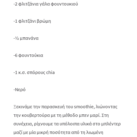
-2 φλιτζάνια γάλα φουντουκιού
-1 φλιτζάνι βρώμη
-½ μπανάνα
-6 φουντούκια
-1 κ.σ. σπόρους chia
-Νερό
Ξεκινάμε την παρασκευή του smoothie, λιώνοντας
την κουβερτούρα με τη μέθοδο μπεν μαρί. Στη
συνέχεια, ρίχνουμε τα υπόλοιπα υλικά στο μπλέντερ
μαζί με μία μικρή ποσότητα από τη λιωμένη