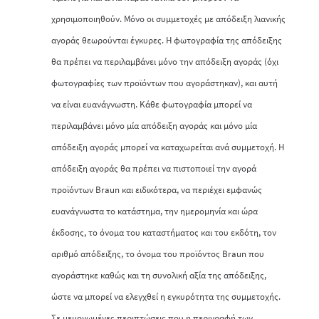
χρησιμοποιηθούν. Μόνο οι συμμετοχές με απόδειξη λιανικής
αγοράς θεωρούνται έγκυρες. Η φωτογραφία της απόδειξης
θα πρέπει να περιλαμβάνει μόνο την απόδειξη αγοράς (όχι
φωτογραφίες των προϊόντων που αγοράστηκαν), και αυτή
να είναι ευανάγνωστη. Κάθε φωτογραφία μπορεί να
περιλαμβάνει μόνο μία απόδειξη αγοράς και μόνο μία
απόδειξη αγοράς μπορεί να καταχωρείται ανά συμμετοχή. Η
απόδειξη αγοράς θα πρέπει να πιστοποιεί την αγορά
προϊόντων Braun και ειδικότερα, να περιέχει εμφανώς
ευανάγνωστα το κατάστημα, την ημερομηνία και ώρα
έκδοσης, το όνομα του καταστήματος και του εκδότη, τον
αριθμό απόδειξης, το όνομα του προϊόντος Braun που
αγοράστηκε καθώς και τη συνολική αξία της απόδειξης,
ώστε να μπορεί να ελεγχθεί η εγκυρότητα της συμμετοχής.
Σε μεμονωμένες περιπτώσεις που η περιγραφή των