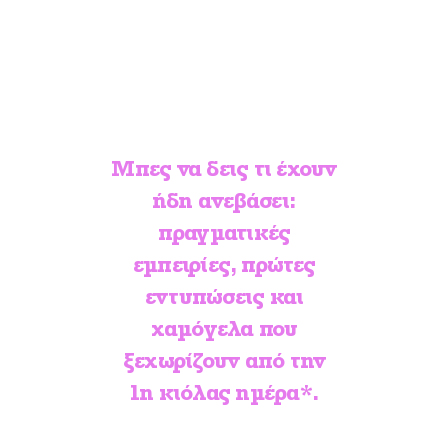
ήδη παραλάβει τα exclusive PR kits
τους και δοκιμάζουν τη νέα Oral-B
Clinical Intensive Whitening στην
καθημερινότητά τους.
Μπες να δεις τι έχουν
ήδη ανεβάσει:
πραγματικές
εμπειρίες, πρώτες
εντυπώσεις και
χαμόγελα που
ξεχωρίζουν από την
1η κιόλας ημέρα*.