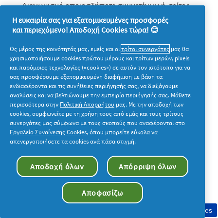
Διαγωνισμό οποιοσδήποτε συμμετέχων ή τρίτος
Η ευκαιρία σας για εξατομικευμένες προσφορές
μπορεί να επικοινωνήσει με τη Διοργανώτρια και
και περιεχόμενο! Αποδοχή Cookies τώρα! 😊
την Numberly, αποστέλλοντας email στο
customer-
service-epithimies@numberly.com.
Ως μέρος της κοινότητάς μας, εμείς και οι
τρίτοι συνεργάτες
μας θα
χρησιμοποιήσουμε cookies πρώτου μέρους και τρίτων μερών, pixels
και παρόμοιες τεχνολογίες («cookies») σε αυτόν τον ιστότοπο για να
Οι παρόντες Όροι Συμμετοχής διέπονται από το
3.
σας προσφέρουμε εξατομικευμένη διαφήμιση με βάση τα
ενδιαφέροντα και τις συνήθειες περιήγησής σας, να διεξάγουμε
Ελληνικό Δίκαιο και κάθε τυχόν διαφορά θα
αναλύσεις και να βελτιώνουμε την εμπειρία περιήγησής σας. Μάθετε
επιλύεται από τα αρμόδια Δικαστήρια των
περισσότερα στην
Πολιτική Απορρήτου
μας. Με την αποδοχή των
cookies, συμφωνείτε με τη χρήση τους από εμάς και τους τρίτους
Αθηνών.
συνεργάτες μας σύμφωνα με τους σκοπούς που αναφέρονται στο
Εργαλείο Συναίνεσης Cookies
, όπου μπορείτε εύκολα να
Οποιαδήποτε διάταξη των ανωτέρω όρων
4.
απενεργοποιήσετε τα cookies ανά πάσα στιγμή.
τυχόν κριθεί αντίθετη προς το νόμο παύει
Αποδοχή όλων
Απόρριψη όλων
αυτοδικαίως να ισχύει, χωρίς σε καμία
περίπτωση να θίγεται η ισχύς των λοιπών Όρων.
Αποφασίζω
Συγκατάθεση στη χρήση cookies