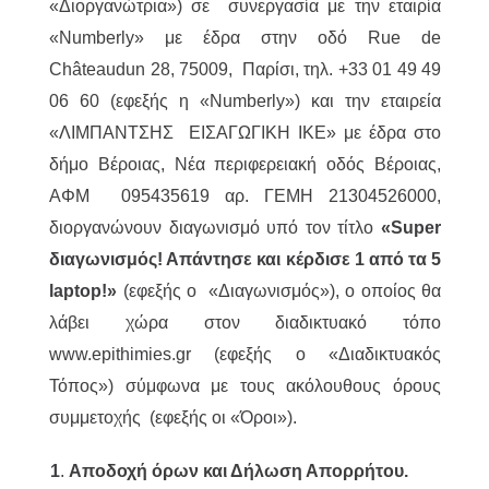
«Διοργανώτρια») σε συνεργασία με την εταιρία
«Numberly» με έδρα στην οδό Rue de
Châteaudun 28, 75009, Παρίσι, τηλ. +33 01 49 49
06 60 (εφεξής η «Numberly») και την εταιρεία
«ΛΙΜΠΑΝΤΣΗΣ ΕΙΣΑΓΩΓΙΚΗ ΙΚΕ» με έδρα στο
δήμο Βέροιας, Νέα περιφερειακή οδός Βέροιας,
ΑΦΜ 095435619 αρ. ΓΕΜΗ 21304526000,
διοργανώνουν διαγωνισμό υπό τον τίτλο
«Super
διαγωνισμός! Απάντησε και κέρδισε 1 από τα 5
laptop!»
(εφεξής ο «Διαγωνισμός»), ο οποίος θα
λάβει χώρα στον διαδικτυακό τόπο
www.epithimies.gr (εφεξής ο «Διαδικτυακός
Τόπος») σύμφωνα με τους ακόλουθους όρους
συμμετοχής (εφεξής οι «Όροι»).
1
.
Αποδοχή όρων και Δήλωση Απορρήτου.