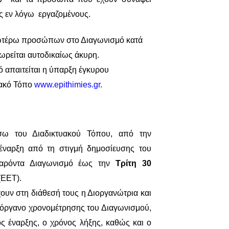
ς εν λόγω εργαζομένους.
ωτέρω προσώπων στο Διαγωνισμό κατά
είται αυτοδικαίως άκυρη.
ό απαιτείται η ύπαρξη έγκυρου
υακό Τόπο
www
.
epithimies
.
gr
.
σω του Διαδικτυακού Τόπου, από την
έναρξη από τη στιγμή δημοσίευσης του
παρόντα Διαγωνισμό έως την
Τρίτη 30
(
EET
)
.
χουν στη διάθεσή τους η Διοργανώτρια και
όργανο χρονομέτρησης του Διαγωνισμού,
ος έναρξης, ο χρόνος λήξης, καθώς και ο