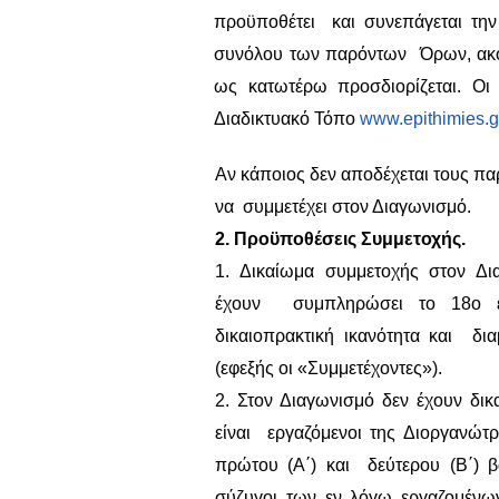
προϋποθέτει και συνεπάγεται την
συνόλου των παρόντων Όρων, ακόμ
ως κατωτέρω προσδιορίζεται. Οι
Διαδικτυακό Τόπο
www
.
epithimies
.
g
Αν κάποιος δεν αποδέχεται τους π
να συμμετέχει στον Διαγωνισμό.
2. Προϋποθέσεις Συμμετοχής.
1. Δικαίωμα συμμετοχής στον Δ
έχουν συμπληρώσει το 18ο έτ
δικαιοπρακτική ικανότητα και δι
(εφεξής οι «Συμμετέχοντες»).
2. Στον Διαγωνισμό δεν έχουν δικ
είναι εργαζόμενοι της Διοργανώτρ
πρώτου (Α΄) και δεύτερου (Β΄) β
σύζυγοι των εν λόγω εργαζομέν