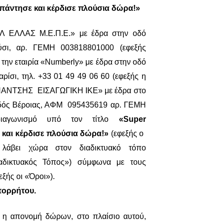
πάντησε και κέρδισε πλούσια δώρα!
»
ΜΠΛ ΕΛΛΑΣ
M
.Ε.Π.Ε.» με έδρα στην οδό
ύσι,
αρ
. ΓΕΜΗ 003818801000 (εφεξής
την εταιρία «
Numberly
» με έδρα στην οδό
αρίσι,
τηλ
. +33 01 49 49 06 60 (εφεξής η
ΙΜΠΑΝΤΣΗΣ ΕΙΣΑΓΩΓΙΚΗ ΙΚΕ» με έδρα στο
 οδός Βέροιας, ΑΦΜ 095435619
αρ
. ΓΕΜΗ
 διαγωνισμό υπό τον τίτλο
«
Super
 και κέρδισε πλούσια δώρα!»
(εφεξής ο
 λάβει χώρα στον διαδικτυακό τόπο
αδικτυακός Τόπος») σύμφωνα με τους
ξής οι «Όροι»).
πορρήτου.
 η απονομή δώρων, στο πλαίσιο αυτού,