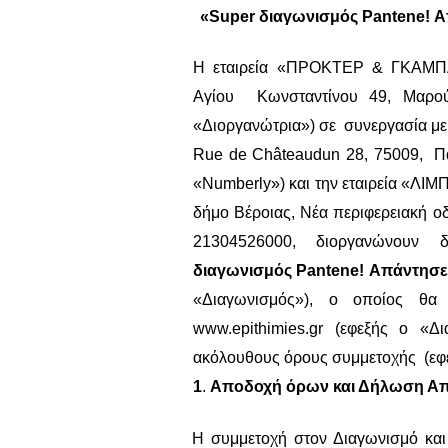
«
Super
διαγωνισμός
Pantene
!
Α
Η εταιρεία «ΠΡΟΚΤΕΡ & ΓΚΑ
Αγίου Κωνσταντίνου 49, Μαρο
«Διοργανώτρια») σε συνεργασία με 
Rue
de
Ch
â
teaudun
28, 75009, Π
«
Numberly
») και την εταιρεία «Λ
δήμο Βέροιας, Νέα περιφερειακή
21304526000, διοργανώνουν
διαγωνισμός
Pantene
! Απάντησε
«Διαγωνισμός»), ο οποίος θα
www
.
epithimies
.
gr
(εφεξής ο «Δι
ακόλουθους όρους συμμετοχής (εφε
1
.
Αποδοχή όρων και Δήλωση Α
Η συμμετοχή στον Διαγωνισμό και