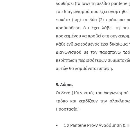
λουθήσει (
follow
) τη σελίδα
pantene
.
του διαγωνισμού που έχει αναρτηθεί
ετικέτα (tag) τα δύο (2) πρόσωπα π
προϋπόθεση ότι έχει λάβει τη ρ
προκειμένου να προβεί στη συγκεκρι
Κάθε ενδιαφερόμενος έχει δικαίωμα γ
Διαγωνισμού με τον παραπάνω τρό
περίπτωση περισσότερων συμμετοχών
αυτών θα λαμβάνεται υπόψη.
5. Δώρα.
Οι δέκα (10) νικητές του Διαγωνισμο
τρόπο και κερδίζουν
την ολοκληρωμ
Προστασία :
1
X
Pantene Pro-V Αναδόμηση & 