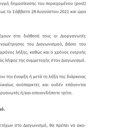
ιγμή δημοσίευσης του περιεχομένου (post)
έως το Σάββατο 28 Αυγούστου 2021 και ώρα
έχουν στη διάθεσή τους οι Διοργανωτές
νομέτρησης του Διαγωνισμού, βάσει του
 χρόνος λήξης, καθώς και ο χρόνος ενερ­γής
ύς λήψης της συμμετοχής στον Διαγωνισμό.
ν την έναρξη ή μετά τη λήξη της διάρ­κειας
ικαίως ανύπαρκτες και ουδέν επά­γο­νται
οργανωτές ή/και οποιονδήποτε τρίτο.
μό
.
μετέχων στο Διαγωνισμό,
θα πρέπει να ακο­