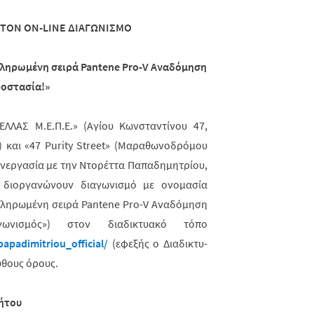
ΣΤΟΝ
ON
-
LINE
ΔΙΑΓΩΝΙΣΜΟ
οκληρωμένη σειρά Pantene Pro-V Αναδόμηση
ροστασία!»
 ΕΛΛΑΣ
M
.Ε.Π.Ε.» (Αγίου Κωνσταντίνου 47,
) και «47
Purity
Street
» (Μαραθωνοδρόμου
συνεργασία με την Ντορέττα Παπαδημητρίου,
 διοργανώνουν διαγωνι­σμό με ονομασία
οκληρωμένη σειρά Pantene Pro-V Αναδόμηση
αγωνισμός») στον διαδικτυακό τόπο
apadimitriou_official/
(εφεξής ο Διαδι­κτυ­
υθους όρους.
ήτου