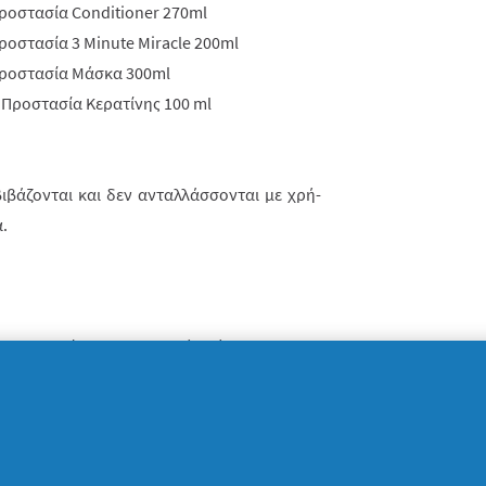
ροστασία
Conditioner 270ml
ροστασία
3 Minute Miracle 200ml
Προστασία Μάσκα 300ml
ά Προστασία Κερατίνης 100 ml
ιβάζονται και δεν ανταλλάσσ­ονται με χρή­
.
ατοποιηθεί με ηλεκτρονική κλήρωση που θα
Διαδικτυακού Τόπου
στον οποίο θα διεξαχθεί
του 2021 μετά το πέρας του διαγωνισμού
με
w.random.org/
και η οποία αποκλείει πιθανό­
φαλίζει το αδιάβλητο της διαδικασίας.