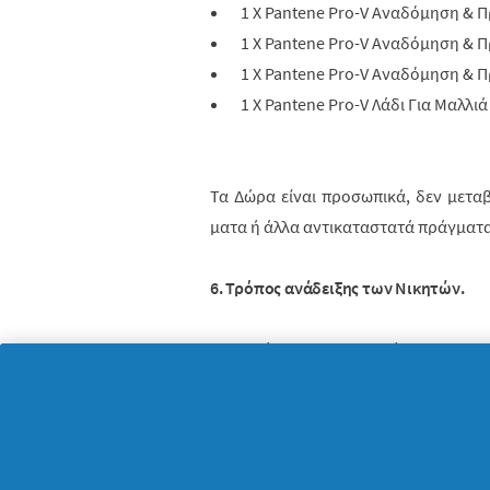
1 X Pantene Pro-V
Αναδόμηση
&
Π
1 X Pantene Pro-V
Αναδόμηση
&
Π
1
X
Pantene Pro-V Αναδόμηση & 
1
X
Pantene Pro-V Λάδι Για Μαλλι
Τα Δώρα είναι προσωπικά, δεν μεταβ
ματα ή άλλα αντικαταστατά πράγματα
6. Τρόπος ανάδειξης των Νικητών.
1. Η ανάδειξη των Νικητών θα πραγμ
πραγματοποιήσει ο διαχειριστής
του 
ο Διαγωνισμός
τη Δευτέρα 30 Αυγούσ
τη χρήση της ιστοσελίδας
https://ww
τητα ανθρώ­πινης παρέμβασης και εξασ