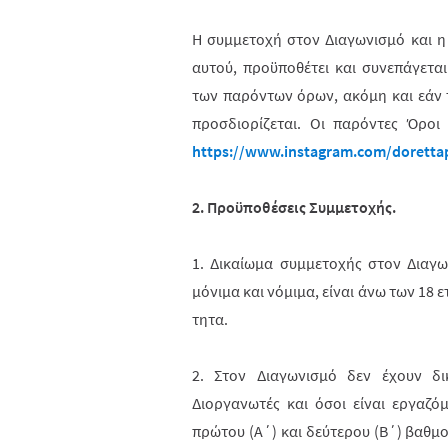
Η συμμετοχή στον Διαγωνισμό και 
αυτ
ού
, προϋποθέτει και συνεπάγετ
των παρόντων όρων, ακόμη και εάν 
προσδιορίζεται. Οι παρόντες Όροι
https://www.instagram.com/dorettap
2. Προϋποθέσεις Συμμετοχής.
1. Δικαίωμα συμμετοχής στον Διαγ
μόνιμα και νόμιμα, είναι άνω των 18 ε
τητα.
2. Στον Διαγωνισμό δεν έχουν δι
Διοργανωτές και όσοι είναι εργαζό
πρώτου (Α΄) και δεύ­τε­ρου (Β΄) βαθμ