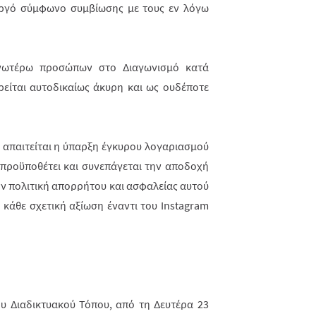
ργό σύμφωνο συμβίωσης με τους εν λόγω
νωτέρω προσώπων στο Διαγωνισμό κατά
ίται αυτοδικαίως άκυρη και ως ουδέ­ποτε
 απαιτείται η ύπαρξη έγκυρου λογα­ρια­σμού
 προϋποθέτει και συνεπάγεται την αποδοχή
ν πολιτική απορρήτου και ασφα­λείας αυτού
 κάθε σχετική αξίωση έναντι του Instagram
ου Διαδικτυακού Τόπου, από τη Δευτέρα 23