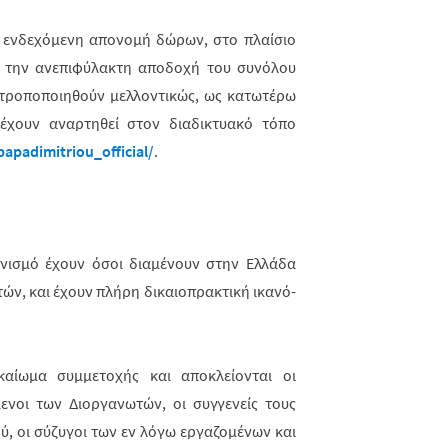
η ενδεχόμενη απονομή δώρων, στο πλαίσιο
αι την ανεπιφύλακτη αποδοχή του συνόλου
τροποποιηθούν μελλοντικώς, ως κατω­τέ­ρω
 έχουν αναρτηθεί στον διαδι­κτυακό τόπο
apadimitriou_official/
.
ωνισμό έχουν όσοι διαμένουν στην Ελλάδα
τών, και έχουν πλήρη δικαιοπρακτική ικανό­­
καίωμα συμμετοχής και αποκλείονται οι
μενοι των Διοργανωτών, οι συγγενείς τους
ού, οι σύζυγοι των εν λόγω εργαζομένων και