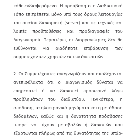
κάθε ενδιαφε­ρόμενο. Η πρόσβαση στο Διαδικτυ­α­κό
Τόπο επιτρέπεται μόνο υπό τους όρους λειτουργίας
του οικείου διακομιστή (server) και τις τεχνικές και
λοιπές προϋπο­θέ­σεις και προ­δια­γραφές του
Διαγωνισμού. Περαιτέρω, οι Διορ­γα­νώτριες δεν θα
ευθύ­νονται για οιαδήποτε επιβάρυνση των
συμμετεχόντων-χρηστών εκ των άνω αιτιών.
2. Οι Συμμετέχοντες αναγνωρίζουν και αποδέχονται
ανεπιφύλακτα ότι ο Διαγω­νισμός δύναται να
επηρεαστεί ή να διακοπεί προσωρινά λόγω
προβλημάτων του διαδικτύου. Γενικότερα, η
απόδοση, τα ηλεκτρονικά μηνύματα και η μετά­δο­ση
δεδομένων, καθώς και η δυνατότητα πρόσβασης
μπορεί να τύχουν μετα­βολών ή διακοπών που
εξαρτώνται πλήρως από τις δυνατότητες της υπάρ­