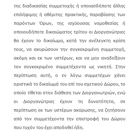
της διαδικασίας συμμε­το­χής ή οποιασδήποτε άλλης
επιλήψιμης ή αθέμιτης πρακτικής, παραβίασης των
παρό­ντων Όρων, της ισχύουσας νομοθεσίας ή
οποιουδήποτε δικαιώματος τρί­του οι Διοργανώτριες
θα έχουν το δικαίωμα, κατά την ανέλεγκτη κρίση
τους, να ακυ­ρώ­σουν την συγκεκριμένη συμμετοχή,
ακόμη και εκ των υστέρων, και να μην αναδείξουν
τον συγκεκριμένο συμμετέχοντα ως νικητή. Στην
περί­πτω­ση αυτή, ο εν λόγω συμμετέχων χάνει
οριστικά το δικαίωμά του επί του σχετι­κού Δώ­ρου, το
οποίο τίθεται στην διάθεση των Διοργανωτριών, ενώ
οι Διοργα­νώ­­τριες έχουν τη δυνατότητα, σε
περίπτωση εκ των υστέρων ακύρωσης, να ζητήσουν
από τον συμμετέχοντα την επιστροφή του Δώρου
που τυχόν του έχει αποδοθεί ήδη.