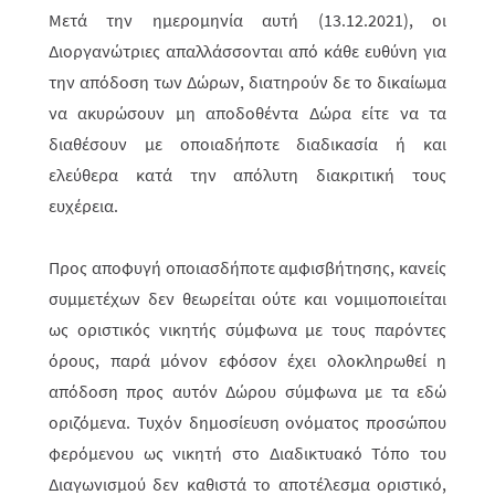
Μετά την ημερομηνία αυτή (13.12.2021), οι
Διοργανώτριες απαλλάσσονται από κάθε ευθύνη για
την απόδοση των Δώρων, διατηρούν δε το δικαίωμα
να ακυ­ρώ­­σουν μη αποδοθέντα Δώρα είτε να τα
διαθέσουν με οποια­δήποτε διαδικα­σία ή και
ελεύθερα κατά την απόλυτη διακριτική τους
ευχέρεια.
Προς αποφυγή οποιασδήποτε αμφισβήτησης, κανείς
συμμετέχων δεν θεω­ρεί­ται ούτε και νομιμοποιείται
ως οριστικός νικητής σύμφωνα με τους παρόντες
όρους, παρά μόνον εφόσον έχει ολοκληρωθεί η
απόδοση προς αυτόν Δώρου σύμ­φωνα με τα εδώ
οριζόμενα. Τυχόν δημοσίευση ονόματος προσώπου
φερό­με­νου ως νικητή στο Διαδικτυακό Τόπο του
Διαγωνισμού δεν καθιστά το απο­τέ­λεσμα οριστικό,