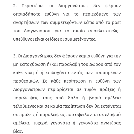
2. Περαιτέρω, οι Διοργανώτριες δεν φέρουν
οποιαδήποτε ευθύνη για το περι­ε­χό­­μενο των
αναρτήσεων των συμμετεχόντων κάτω από το
post
του Διαγω­νισμού, για το οποίο αποκλειστικώς
υπεύθυνοι είναι οι ίδιοι οι συμμετέχοντες.
3. Οι Διοργανώτριες δεν φέρουν καμία ευθύνη για την
μη κατοχύρωση ή/και παραλαβή του Δώρου από τον
κάθε νικητή ή επιλαχόντα εντός των τασσο­μέ­νων
προθεσμιών. Σε κάθε περίπτωση η ευθύνη των
Διοργανωτριών περιορί­ζε­ται σε τυχόν πράξεις ή
παραλείψεις τους από δόλο ή βαριά αμέλεια
τελούμενες και σε καμία περίπτωση δεν θα εκτείνεται
σε πράξεις ή παραλείψεις που οφείλονται σε ελαφρά
αμέλεια, τυχερά γεγονότα ή γεγονότα ανωτέρας
βίας.