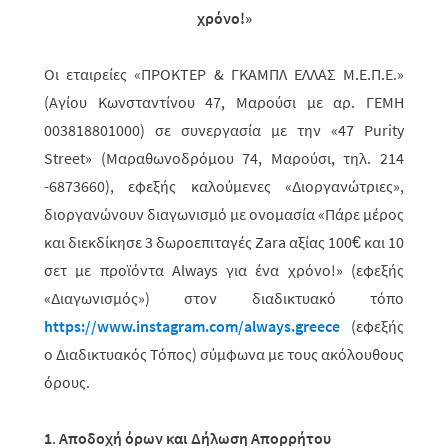
χρόνο!
»
Οι εταιρείες «ΠΡΟΚΤΕΡ & ΓΚΑΜΠΛ ΕΛΛΑΣ
M
.Ε.Π.Ε.»
(Αγίου Κωνσταντίνου 47, Μαρούσι με αρ. ΓΕΜΗ
003818801000) σε συνεργασία με την «47
Purity
Street
» (Μαραθωνοδρόμου 74, Μαρούσι, τηλ. 214
-6873660), εφεξής καλούμενες «Διοργανώτριες»,
διοργανώνουν διαγωνι­σμό με ονομασία «Πάρε μέρος
και διεκδίκησε 3 δωροεπιταγές Zara αξίας 100€ και 10
σετ με προϊόντα Always για ένα χρόνο!» (εφεξής
«Διαγωνισμός») στον διαδικτυακό τόπο
https://www.instagram.com/always.greece
(εφεξής
ο Διαδι­κτυ­α­κός Τόπος) σύμφωνα με τους ακόλουθους
όρους.
1
.
Αποδοχή όρων και Δήλωση Απορρήτου