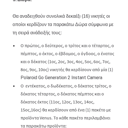
Θα αναδειχθούν συνολικά δεκαέξι (16) νικητές οι
οποίοι κερδίζουν τα παρακάτω Δώρα σύμφωνα με
τη σειρά ανάδειξής τους:
Ο πρώτος, ο δεύτερος, ο τρίτος και ο τέταρτος, ο
πέμπτος, ο έκτος, ο έβδομος, ο όγδοος, ο ένατος
και ο δέκατος (1ος, 2ος, 3ος, 4ος, 5ος, 6ος, 7ος,
8ος, 9ος, 10ος) νικητής θα κερδίσουν από μία (1)
Polaroid Go Generation 2 Instant Camera
O εντέκατος, ο δωδέκατος, ο δέκατος τρίτος, ο
δέκατος τέταρτος, ο δέκατος πέμπτος και ο
δέκατος έκτος (11ος, 12ος, 13ος, 14ος,
15ος,16ος) θα κερδίσουν από ένα (1) πακέτο με
προϊόντα Venus. Το κάθε πακέτο περιλαμβάνει
τα παρακάτω προϊόντα: