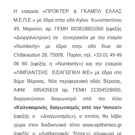
Η εταιρεία «ΠΡΟΚΤΕΡ & ΓΚΑΜΠΛ ΕΛΛΑΣ
M.Ε.Π.Ε.» με έδρα στην οδό Αγίου Κωνσταντίνου
49, Μαρούσι, αρ. ΓΕΜΗ 003818801000 (εφεξής
«Διοργανώτρια») σε συνεργασία με την εταιρία
«Numberly» με έδρα στην οδό Rue de
Châteaudun 28, 75009, Παρίσι, τηλ. +33 01 49 49
06 60 (εφεξής η «Numberly») και την εταιρεία
«ΛΙΜΠΑΝΤΣΗΣ ΕΙΣΑΓΩΓΙΚΗ ΙΚΕ» με έδρα στο
δήμο Βέροιας, Νέα περιφερειακή οδός Βέροιας,
ΑΦΜ 095435619 αρ. ΓΕΜΗ 21304526000,
διοργανώνουν διαγωνισμό υπό τον τίτλο
«Καλοκαιρινός διαγωνισμός από την Venus!»
(εφεξής ο «Διαγωνισμός»), ο οποίος θα λάβει
χώρα στον διαδικτυακό τόπο www.epithimies.gr
(εφεξής ο «Διαδικτυακός Τόπος») σύμφωνα με