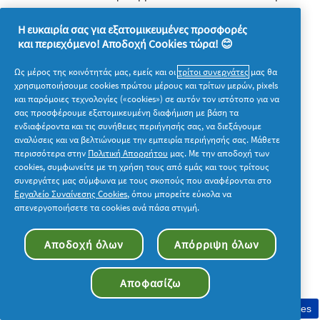
ενημέρωσης, πρόσβασης, διόρθωσης,
Η ευκαιρία σας για εξατομικευμένες προσφορές
διαγραφής, περιορισμού της επεξεργασίας,
και περιεχόμενο! Αποδοχή Cookies τώρα! 😊
εναντίωσης), απευθυνόμενος στην «ΠΡΟΚΤΕΡ &
Ως μέρος της κοινότητάς μας, εμείς και οι
τρίτοι συνεργάτες
μας θα
ΓΚΑΜΠΛ ΕΛΛΑΣ M.Ε.Π.Ε.» στην ηλεκτρονική
χρησιμοποιήσουμε cookies πρώτου μέρους και τρίτων μερών, pixels
και παρόμοιες τεχνολογίες («cookies») σε αυτόν τον ιστότοπο για να
διεύθυνση:
customer
σας προσφέρουμε εξατομικευμένη διαφήμιση με βάση τα
service-epithimies@numberly.com
. Επίσης κάθε
ενδιαφέροντα και τις συνήθειες περιήγησής σας, να διεξάγουμε
αναλύσεις και να βελτιώνουμε την εμπειρία περιήγησής σας. Μάθετε
Συμμετέχων διατηρεί πάντα το δικαίωμα να
περισσότερα στην
Πολιτική Απορρήτου
μας. Με την αποδοχή των
απευθύνεται στην Αρχή Προστασίας Δεδομένων
cookies, συμφωνείτε με τη χρήση τους από εμάς και τους τρίτους
συνεργάτες μας σύμφωνα με τους σκοπούς που αναφέρονται στο
Προσωπικού Χαρακτήρα,
Εργαλείο Συναίνεσης Cookies
, όπου μπορείτε εύκολα να
η οποία μπορεί να δεχθεί και την υποβολή
απενεργοποιήσετε τα cookies ανά πάσα στιγμή.
σχετικών παραπόνων είτε σε γραπτή μορφή στο
Αποδοχή όλων
Απόρριψη όλων
πρωτόκολλο της (Κηφισίας 1-3, Τ.Κ.: 11523,
Αθήνα) είτε ηλεκτρονικά (
complaints@dpa.gr
).
Αποφασίζω
Για περισσότερες πληροφορίες σχετικά με τη
συλλογή και επεξεργασία των προσωπικών σας
Συγκατάθεση στη χρήση cookies