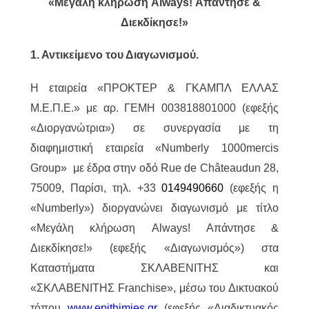
«Μεγάλη κλήρωση Always! Απάντησε &
Διεκδίκησε!»
1. Αντικείμενο του Διαγωνισμού.
H εταιρεία «ΠΡΟΚΤΕΡ & ΓΚΑΜΠΛ ΕΛΛΑΣ
M.Ε.Π.Ε.» με αρ. ΓΕΜΗ 003818801000 (εφεξής
«Διοργανώτρια») σε συνεργασία με τη
διαφημιστική εταιρεία «Numberly 1000mercis
Group» με έδρα στην οδό Rue de Châteaudun 28,
75009, Παρίσι, τηλ. +33
0149490660
(εφεξής η
«Numberly») διοργανώνει διαγωνισμό με τίτλο
«Μεγάλη κλήρωση Always! Απάντησε &
Διεκδίκησε!» (εφεξής «Διαγωνισμός») στα
Καταστήματα ΣΚΛΑΒΕΝΙΤΗΣ και
«ΣΚΛΑΒΕΝΙΤΗΣ Franchise», μέσω του Δικτυακού
τόπου
www.epithimies.gr
(εφεξής «Διαδικτυακός