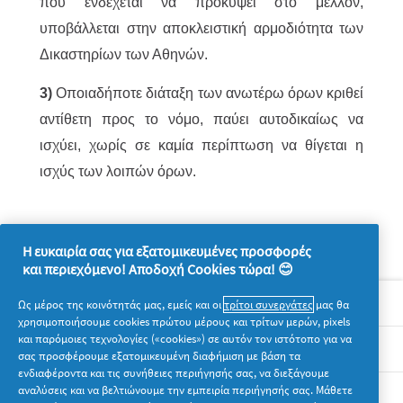
που ενδέχεται να προκύψει στο μέλλον,
υποβάλλεται στην αποκλειστική αρμοδιότητα των
Δικαστηρίων των Αθηνών.
3)
Οποιαδήποτε διάταξη των ανωτέρω όρων κριθεί
αντίθετη προς το νόμο, παύει αυτοδικαίως να
ισχύει, χωρίς σε καμία περίπτωση να θίγεται η
ισχύς των λοιπών όρων.
Η ευκαιρία σας για εξατομικευμένες προσφορές
και περιεχόμενο! Αποδοχή Cookies τώρα! 😊
Σχετικά με την P&G
Ως μέρος της κοινότητάς μας, εμείς και οι
τρίτοι συνεργάτες
μας θα
χρησιμοποιήσουμε cookies πρώτου μέρους και τρίτων μερών, pixels
και παρόμοιες τεχνολογίες («cookies») σε αυτόν τον ιστότοπο για να
Νομικά
σας προσφέρουμε εξατομικευμένη διαφήμιση με βάση τα
ενδιαφέροντα και τις συνήθειες περιήγησής σας, να διεξάγουμε
αναλύσεις και να βελτιώνουμε την εμπειρία περιήγησής σας. Μάθετε
Ακολουθήστε μας