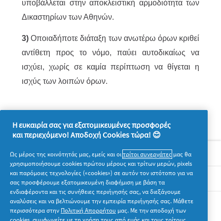
υποβάλλεται στην αποκλειστική αρμοδιότητα των
Δικαστηρίων των Αθηνών.
3)
Οποιαδήποτε διάταξη των ανωτέρω όρων κριθεί
αντίθετη προς το νόμο, παύει αυτοδικαίως να
ισχύει, χωρίς σε καμία περίπτωση να θίγεται η
ισχύς των λοιπών όρων.
Η ευκαιρία σας για εξατομικευμένες προσφορές
και περιεχόμενο! Αποδοχή Cookies τώρα! 😊
Σχετικά με την P&G
Ως μέρος της κοινότητάς μας, εμείς και οι
τρίτοι συνεργάτες
μας θα
χρησιμοποιήσουμε cookies πρώτου μέρους και τρίτων μερών, pixels
και παρόμοιες τεχνολογίες («cookies») σε αυτόν τον ιστότοπο για να
Νομικά
σας προσφέρουμε εξατομικευμένη διαφήμιση με βάση τα
ενδιαφέροντα και τις συνήθειες περιήγησής σας, να διεξάγουμε
αναλύσεις και να βελτιώνουμε την εμπειρία περιήγησής σας. Μάθετε
Ακολουθήστε μας
περισσότερα στην
Πολιτική Απορρήτου
μας. Με την αποδοχή των
cookies, συμφωνείτε με τη χρήση τους από εμάς και τους τρίτους