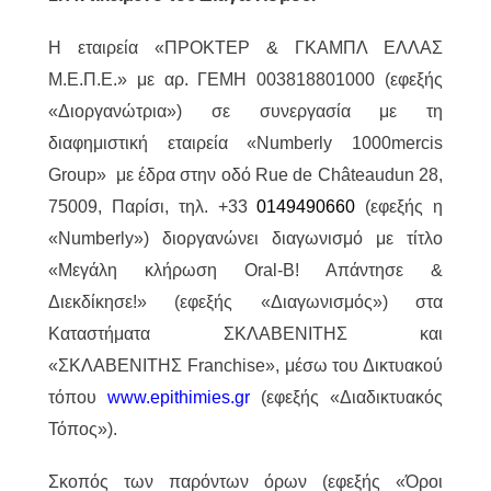
H εταιρεία «ΠΡΟΚΤΕΡ & ΓΚΑΜΠΛ ΕΛΛΑΣ
M.Ε.Π.Ε.» με αρ. ΓΕΜΗ 003818801000 (εφεξής
«Διοργανώτρια») σε συνεργασία με τη
διαφημιστική εταιρεία «Numberly 1000mercis
Group» με έδρα στην οδό Rue de Châteaudun 28,
75009, Παρίσι, τηλ. +33
0149490660
(εφεξής η
«Numberly») διοργανώνει διαγωνισμό με τίτλο
«Μεγάλη κλήρωση Oral-B! Απάντησε &
Διεκδίκησε!» (εφεξής «Διαγωνισμός») στα
Καταστήματα ΣΚΛΑΒΕΝΙΤΗΣ και
«ΣΚΛΑΒΕΝΙΤΗΣ Franchise», μέσω του Δικτυακού
τόπου
www.epithimies.gr
(εφεξής «Διαδικτυακός
Τόπος»).
Σκοπός των παρόντων όρων (εφεξής «Όροι