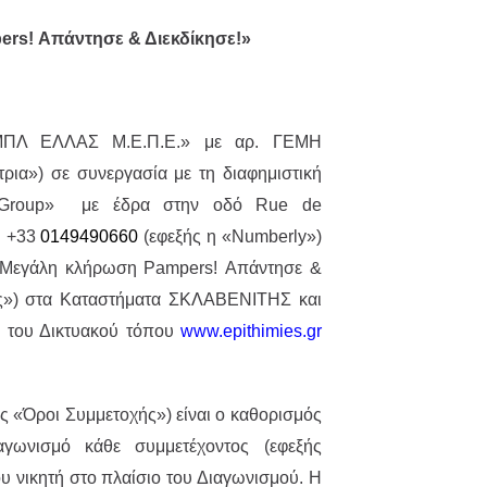
rs! Απάντησε & Διεκδίκησε!»
ΜΠΛ ΕΛΛΑΣ M.Ε.Π.Ε.» με αρ. ΓΕΜΗ
ια») σε συνεργασία με τη διαφημιστική
is Group» με έδρα στην οδό Rue de
. +33
0149490660
(εφεξής η «Numberly»)
 «Μεγάλη κλήρωση Pampers! Απάντησε &
ός») στα Καταστήματα ΣΚΛΑΒΕΝΙΤΗΣ και
 του Δικτυακού τόπου
www.epithimies.gr
 «Όροι Συμμετοχής») είναι ο καθορισμός
γωνισμό κάθε συμμετέχοντος (εφεξής
ου νικητή στο πλαίσιο του Διαγωνισμού. Η