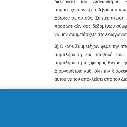
διενέργεια του Διαγωνισμού 
συμμετεχόντων, η επιβεβαίωση των 
Δώρων σε αυτούς. Σε περίπτωση πο
προσωπικών σας δεδομένων σύμφ
να μην συμμετάσχετε στον Διαγωνι
3)
Ο κάθε Συμμετέχων φέρει την απο
συμπλήρωση και υποβολή των σ
συμπλήρωση της φόρμας Εγγραφής κ
Διοργανώτρια καθ’ όλη την διάρκε
αυτού να τον αποκλείσει από τον Δι
4)
Για τη συμμετοχή στον Διαγωνισ
προϊόντος. Με τη συμμετοχή στον Δ
ανεπιφύλακτα τους όρους του Διαγ
στιγμή να αποσύρει τη συμμετοχή τ