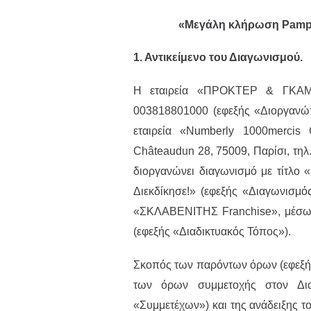
«Μεγάλη κλήρωση Pampe
1. Αντικείμενο του Διαγωνισμού.
H εταιρεία «ΠΡΟΚΤΕΡ & ΓΚΑ
003818801000 (εφεξής «Διοργανώτρ
εταιρεία «Numberly 1000merc
Châteaudun 28, 75009, Παρίσι, τηλ
διοργανώνει διαγωνισμό με τίτλο
Διεκδίκησε!» (εφεξής «Διαγωνισμ
«ΣΚΛΑΒΕΝΙΤΗΣ Franchise», μέσω
(εφεξής «Διαδικτυακός Τόπος»).
Σκοπός των παρόντων όρων (εφεξής
των όρων συμμετοχής στον Δια
«Συμμετέχων») και της ανάδειξης τ