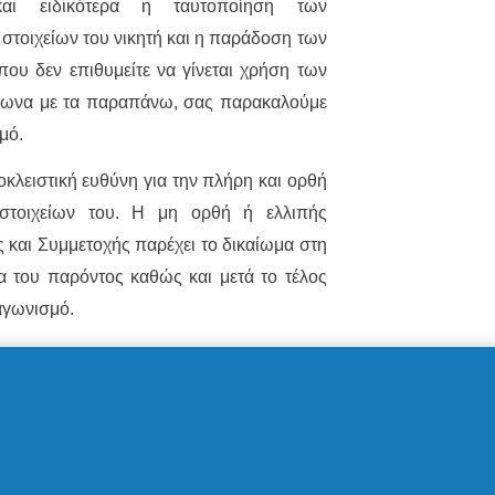
και ειδικότερα η ταυτοποίηση των
στοιχείων του νικητή και η παράδοση των
υ δεν επιθυμείτε να γίνεται χρήση των
ωνα με τα παραπάνω, σας παρακαλούμε
σμό.
κλειστική ευθύνη για την πλήρη και ορθή
τοιχείων του. Η μη ορθή ή ελλιπής
αι Συμμετοχής παρέχει το δικαίωμα στη
ια του παρόντος καθώς και μετά το τέλος
αγωνισμό.
μό δεν απαιτείται η αγορά οποιουδήποτε
ιαγωνισμό, οι Συμμετέχοντες αποδέχονται
ωνισμού. Κάθε χρήστης μπορεί ανά πάσα
ου από τον Διαγωνισμό.