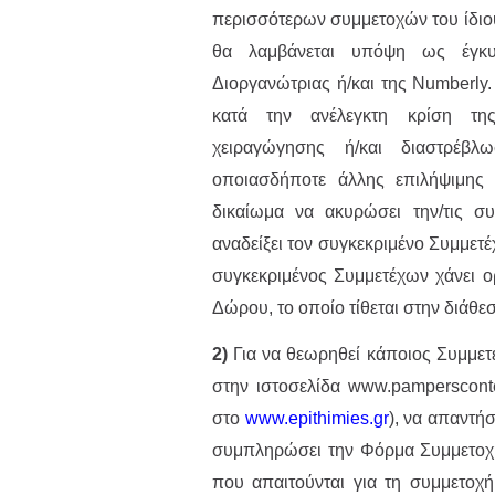
περισσότερων συμμετοχών του ίδιο
θα λαμβάνεται υπόψη ως έγκυρ
Διοργανώτριας ή/και της Numberly
κατά την ανέλεγκτη κρίση της
χειραγώγησης ή/και διαστρέβλ
οποιασδήποτε άλλης επιλήψιμης 
δικαίωμα να ακυρώσει την/τις συ
αναδείξει τον συγκεκριμένο Συμμετ
συγκεκριμένος Συμμετέχων χάνει ορ
Δώρου, το οποίο τίθεται στην διάθε
2)
Για να θεωρηθεί κάποιος Συμμετ
στην ιστοσελίδα www.pampersconte
στο
www.epithimies.gr
), να απαντήσ
συμπληρώσει την Φόρμα Συμμετοχή
που απαιτούνται για τη συμμετοχή