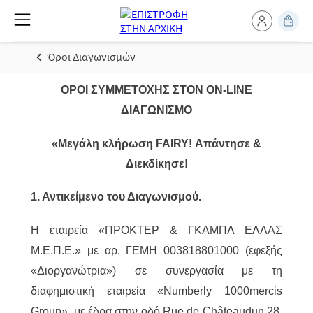
Όροι Διαγωνισμών
ΟΡΟΙ ΣΥΜΜΕΤΟΧΗΣ ΣΤΟΝ ON-LINE
ΔΙΑΓΩΝΙΣΜΟ
«Μεγάλη κλήρωση FAIRY! Απάντησε &
Διεκδίκησε!
1. Αντικείμενο του Διαγωνισμού.
H εταιρεία «ΠΡΟΚΤΕΡ & ΓΚΑΜΠΛ ΕΛΛΑΣ
M.Ε.Π.Ε.» με αρ. ΓΕΜΗ 003818801000 (εφεξής
«Διοργανώτρια») σε συνεργασία με τη
διαφημιστική εταιρεία «Numberly 1000mercis
Group» με έδρα στην οδό Rue de Châteaudun 28,