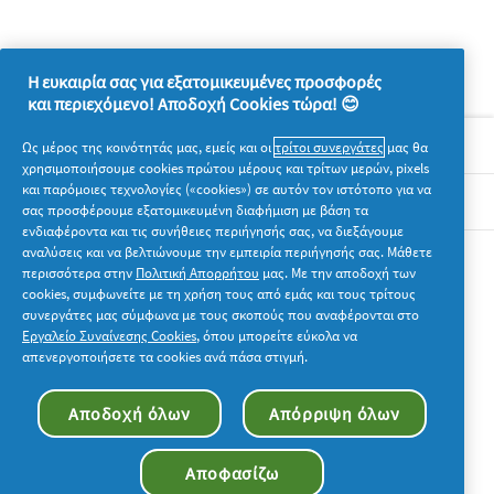
Η ευκαιρία σας για εξατομικευμένες προσφορές
και περιεχόμενο! Αποδοχή Cookies τώρα! 😊
Σχετικά με την P&G
Ως μέρος της κοινότητάς μας, εμείς και οι
τρίτοι συνεργάτες
μας θα
χρησιμοποιήσουμε cookies πρώτου μέρους και τρίτων μερών, pixels
και παρόμοιες τεχνολογίες («cookies») σε αυτόν τον ιστότοπο για να
Νομικά
σας προσφέρουμε εξατομικευμένη διαφήμιση με βάση τα
ενδιαφέροντα και τις συνήθειες περιήγησής σας, να διεξάγουμε
αναλύσεις και να βελτιώνουμε την εμπειρία περιήγησής σας. Μάθετε
Ακολουθήστε μας
περισσότερα στην
Πολιτική Απορρήτου
μας. Με την αποδοχή των
cookies, συμφωνείτε με τη χρήση τους από εμάς και τους τρίτους
συνεργάτες μας σύμφωνα με τους σκοπούς που αναφέρονται στο
Εργαλείο Συναίνεσης Cookies
, όπου μπορείτε εύκολα να
απενεργοποιήσετε τα cookies ανά πάσα στιγμή.
© 2026 Procter & Gamble. Με την επιφύλαξη παντός
Αποδοχή όλων
Απόρριψη όλων
δικαιώματος. Η χρήση και η πρόσβαση στις πληροφορίες σε
αυτόν τον ιστότοπο υπόκειται στους όρους και τις προϋποθέσεις
που καθορίζονται στη νομική συμφωνία μας.
Αποφασίζω