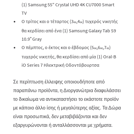
(1) Samsung 55" Crystal UHD 4K CU7000 Smart
TV
Ο τρίτος και ο τέταρτος (3
,4
) τυχερός νικητής
ος
ος
θα κερδίσει από ένα (1) Samsung Galaxy Tab S9
10.9” Gray
Ο πέμπτος, ο έκτος και ο έβδομος (5
,6
,7
)
ος
ος
ος
τυχερός νικητής, θα κερδίσει από μία (1) Oral-B
iO Series 7 Ηλεκτρική Οδοντόβουρτσα
Σε περίπτωση έλλειψης οποιουδήποτε από
παραπάνω προϊόντα, η Διοργανώτρια διαφυλάσσει
το δικαίωμα να αντικαταστήσει το εκάστοτε προϊόν
με κάποιο άλλο ίσης ή μεγαλύτερης αξίας. Τα Δώρα
είναι προσωπικά, δεν μεταβιβάζονται και δεν
εξαργυρώνονται ή ανταλλάσσονται με χρήματα.