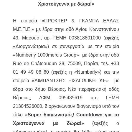
Χριστούγεννα με δώρα!»
Η εταιρεία «ΠΡΟΚΤΕΡ & ΓΚΑΜΠΛ ΕΛΛΑΣ
M.Ε.Π.Ε.» με έδρα στην οδό Αγίου Κωνσταντίνου
49, Μαρούσι, αρ. ΓΕΜΗ 003818801000 (εφεξής
«Διοργανώτρια») σε συνεργασία με την εταιρία
«Numberly 1000mercis Group» με έδρα στην οδό
Rue de Châteaudun 28, 75009, Παρίσι, τηλ. +33
01 49 49 06 60 (εφεξής η «Numberly») και την
εταιρεία «ΛΙΜΠΑΝΤΣΗΣ ΕΙΣΑΓΩΓΙΚΗ ΙΚΕ» με
έδρα στο δήμο Βέροιας, Νέα περιφερειακή οδός
Βέροιας, ΑΦΜ 095435619 αρ. ΓΕΜΗ
21304526000, διοργανώνουν διαγωνισμό υπό τον
τίτλο
«Super διαγωνισμός! Countdown για τα
Χριστούγεννα με δώρα!»
(εφεξής ο
«Διαγωνισμός»), ο οποίος θα λάβει χώρα στον