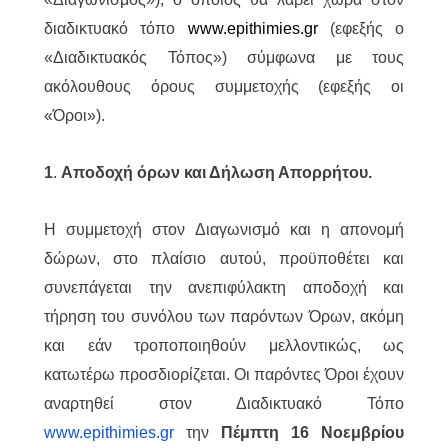
διαδικτυακό τόπο
www.epithimies.gr
(εφεξής ο
«Διαδικτυακός Τόπος») σύμφωνα με τους
ακόλουθους όρους συμμετοχής (εφεξής οι
«Όροι»).
1
.
Αποδοχή όρων και Δήλωση Απορρήτου.
Η συμμετοχή στον Διαγωνισμό και η απονομή
δώρων, στο πλαίσιο αυτού, προϋποθέτει και
συνεπάγεται την ανεπιφύλακτη αποδοχή και
τήρηση του συνόλου των παρόντων Όρων, ακόμη
και εάν τροποποιηθούν μελλοντικώς, ως
κατωτέρω προσδιορίζεται. Οι παρόντες Όροι έχουν
αναρτηθεί στον Διαδικτυακό Τόπο
www.epithimies.gr
την
Πέμπτη 16 Νοεμβρίου