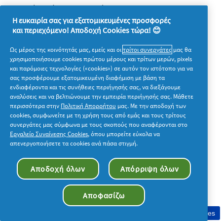
Αθήνα) είτε ηλεκτρονικά (
complaints@dpa.gr
).
Η ευκαιρία σας για εξατομικευμένες προσφορές
Για περισσότερες πληροφορίες σχετικά με τη
και περιεχόμενο! Αποδοχή Cookies τώρα! 😊
συλλογή και επεξεργασία των προσωπικών σας
Ως μέρος της κοινότητάς μας, εμείς και οι
τρίτοι συνεργάτες
μας θα
δεδομένων παρακαλούμε ανατρέξτε στη Δήλωση
χρησιμοποιήσουμε cookies πρώτου μέρους και τρίτων μερών, pixels
Απορρήτου μας στην διεύθυνση
και παρόμοιες τεχνολογίες («cookies») σε αυτόν τον ιστότοπο για να
σας προσφέρουμε εξατομικευμένη διαφήμιση με βάση τα
https://privacypolicy.pg.com/el/
.
ενδιαφέροντα και τις συνήθειες περιήγησής σας, να διεξάγουμε
αναλύσεις και να βελτιώνουμε την εμπειρία περιήγησής σας. Μάθετε
περισσότερα στην
Πολιτική Απορρήτου
μας. Με την αποδοχή των
cookies, συμφωνείτε με τη χρήση τους από εμάς και τους τρίτους
14. Γενικοί Όροι.
συνεργάτες μας σύμφωνα με τους σκοπούς που αναφέρονται στο
Εργαλείο Συναίνεσης Cookies
, όπου μπορείτε εύκολα να
απενεργοποιήσετε τα cookies ανά πάσα στιγμή.
1.Η Διοργανώτρια και η Numberly διατηρούν το
Αποδοχή όλων
Απόρριψη όλων
δικαίωμα να τροποποιούν, ανακαλούν,
παρατείνουν ή μειώνουν τη διάρκεια του παρόντος
Αποφασίζω
Διαγωνισμού κατά την κρίση τους, καθώς και να
Συγκατάθεση στη χρήση cookies