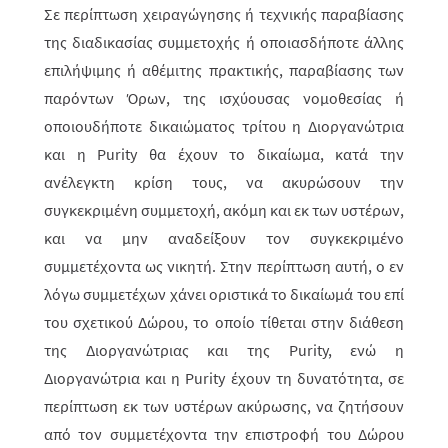
Σε περίπτωση χειραγώγησης ή τεχνικής παραβίασης
της διαδικασίας συμμε­το­χής ή οποιασδήποτε άλλης
επιλήψιμης ή αθέμιτης πρακτικής, παραβίασης των
παρό­ντων Όρων, της ισχύουσας νομοθεσίας ή
οποιουδήποτε δικαιώματος τρί­του η Διοργανώτρια
και η Purity θα έχουν το δικαίωμα, κατά την
ανέλεγκτη κρίση τους, να ακυ­ρώ­σουν την
συγκεκριμένη συμμετοχή, ακόμη και εκ των υστέρων,
και να μην αναδείξουν τον συγκεκριμένο
συμμετέχοντα ως νικητή. Στην περί­πτω­ση αυτή, ο εν
λόγω συμμετέχων χάνει οριστικά το δικαίωμά του επί
του σχετι­κού Δώ­ρου, το οποίο τίθεται στην διάθεση
της Διοργανώτριας και της Purity, ενώ η
Διοργανώτρια και η Purity έχουν τη δυνατότητα, σε
περίπτωση εκ των υστέρων ακύρωσης, να ζητήσουν
από τον συμμετέχοντα την επιστροφή του Δώρου