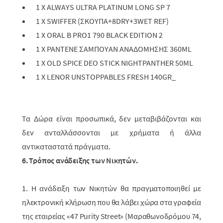
1 X ALWAYS ULTRA PLATINUM LONG SP 7
1 X SWIFFER (
ΣΚΟΥΠΑ
+8DRY+3WET REF)
1 X ORAL B PRO1 790 BLACK EDITION 2
1 X PANTENE
ΣΑΜΠΟΥΑΝ
ΑΝΑΔΟΜΗΣΗΣ
360ML
1 X OLD SPICE DEO STICK NIGHTPANTHER 50ML
1 X LENOR UNSTOPPABLES FRESH 140GR_
Τα Δώρα είναι προσωπικά, δεν μεταβιβάζονται και
δεν ανταλλάσσ­ονται με χρή­ματα ή άλλα
αντικαταστατά πράγματα.
6. Τρόπος ανάδειξης των Νικητών.
1. Η ανάδειξη των Νικητών θα πραγματοποιηθεί με
ηλεκτρονική κλήρωση που θα λάβει χώρα στα γραφεία
της εταιρείας «47 Purity Street» (Μαραθωνοδρόμου 74,