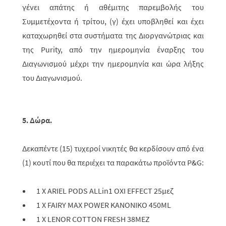
γένει απάτης ή αθέμιτης παρεμβολής του
Συμμετέχοντα ή τρίτου, (γ) έχει υποβληθεί και έχει
καταχωρηθεί στα συστήματα της Διοργανώτριας και
της Purity, από την ημερομηνία έναρξης του
Διαγωνισμού μέχρι την ημερομηνία και ώρα λήξης
του Διαγωνισμού.
5. Δώρα.
Δεκαπέντε (15) τυχεροί νικητές θα κερδίσουν από ένα
(1) κουτί που θα περιέχει τα παρακάτω προϊόντα
P
&
G
:
1 X ARIEL PODS ALLin1 OXI EFFECT 25
μεζ
1 X FAIRY MAX POWER KANONIKO 450ML
1 X LENOR COTTON FRESH 38MEZ