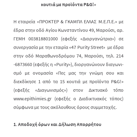
κουτιά με προϊόντα
P
&
G
!»
Η εταιρεία «ΠΡΟΚΤΕΡ & ΓΚΑΜΠΛ ΕΛΛΑΣ M.Ε.Π.Ε.» με
έδρα στην οδό Αγίου Κωνσταντίνου 49, Μαρούσι, αρ.
ΓΕΜΗ 003818801000 (εφεξής «Διοργανώτρια») σε
συνεργασία με την εταιρία «47 Purity Street» με έδρα
στην οδό Μαραθωνοδρόμου 74, Μαρούσι, τηλ. 214
-6873660 (εφεξής η «Purity»), διοργανώνουν διαγωνι­
σμό με ονομασία «Πες μας την γνώμη σου και
διεκδίκησε 1 από τα 15 κουτιά με προϊόντα P&G!»
(εφεξής «Διαγωνισμός») στον Δικτυακό τόπο
www.epithimies.gr (εφεξής ο Διαδικτυακός τόπος)
σύμφωνα με τους ακόλουθους όρους συμμετοχής.
1
.
Αποδοχή όρων και Δήλωση Απορρήτου