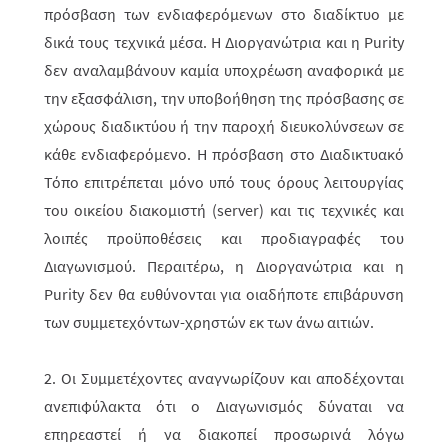
πρόσβαση των ενδια­φερόμε­νων στο διαδίκτυο με
δικά τους τεχνικά μέσα. Η Διοργανώτρια και η Purity
δεν αναλαμβάνουν καμία υποχρέωση αναφορικά με
την εξασφάλιση, την υποβοήθηση της πρό­σβα­σης σε
χώρους διαδικτύου ή την παροχή διευκολύνσεων σε
κάθε ενδιαφε­ρόμενο. Η πρόσβαση στο Διαδικτυ­α­κό
Τόπο επιτρέπεται μόνο υπό τους όρους λειτουργίας
του οικείου διακομιστή (server) και τις τεχνικές και
λοιπές προϋπο­θέ­σεις και προ­δια­γραφές του
Διαγωνισμού. Περαιτέρω, η Διοργανώτρια και η
Purity δεν θα ευθύ­νονται για οιαδήποτε επιβάρυνση
των συμμετεχόντων-χρηστών εκ των άνω αιτιών.
2. Οι Συμμετέχοντες αναγνωρίζουν και αποδέχονται
ανεπιφύλακτα ότι ο Διαγω­νισμός δύναται να
επηρεαστεί ή να διακοπεί προσωρινά λόγω