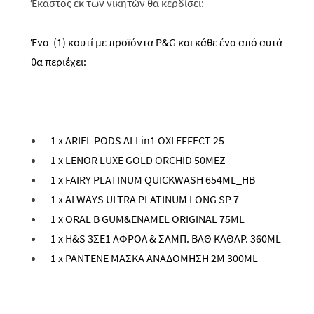
Έκαστος εκ των νικητών θα κερδίσει:
Ένα (1) κουτί με προϊόντα
P
&
G
και κάθε ένα από αυτά
θα περιέχει:
1 x ARIEL PODS ALLin1 OXI EFFECT 25
1 x LENOR LUXE GOLD ORCHID 50
Μ
EZ
1 x FAIRY PLATINUM QUICKWASH 654ML_
ΗΒ
1 x ALWAYS ULTRA PLATINUM LONG SP 7
1 x ORAL B GUM&ENAMEL ORIGINAL 75ML
1
x
H&S 3ΣΕ1 ΑΦΡΟΛ & ΣΑΜΠ. ΒΑΘ ΚΑΘΑΡ. 360ML
1
x
PANTENE ΜΑΣΚΑ ΑΝΑΔΟΜΗΣΗ 2Μ 300ML