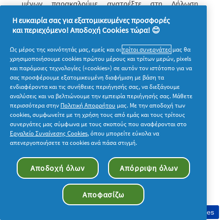
μένων παρακαλούμε ανατρέξτε στη Δήλωση
Απορρήτου μας στην διεύθυνση
Η ευκαιρία σας για εξατομικευμένες προσφορές
και περιεχόμενο! Αποδοχή Cookies τώρα! 😊
https://privacypolicy.pg.com/el/
.
Ως μέρος της κοινότητάς μας, εμείς και οι
τρίτοι συνεργάτες
μας θα
14. Γενικοί Όροι.
χρησιμοποιήσουμε cookies πρώτου μέρους και τρίτων μερών, pixels
και παρόμοιες τεχνολογίες («cookies») σε αυτόν τον ιστότοπο για να
σας προσφέρουμε εξατομικευμένη διαφήμιση με βάση τα
1. Για οποιαδήποτε πληροφορία σχετικά με τον
ενδιαφέροντα και τις συνήθειες περιήγησής σας, να διεξάγουμε
αναλύσεις και να βελτιώνουμε την εμπειρία περιήγησής σας. Μάθετε
Διαγωνισμό οποιοσδήποτε συμ­­με­τέχων ή τρίτος
περισσότερα στην
Πολιτική Απορρήτου
μας. Με την αποδοχή των
μπορεί να επικοινωνήσει αποστέλ­λο­­ντας
e
-
mail
στο
cookies, συμφωνείτε με τη χρήση τους από εμάς και τους τρίτους
συνεργάτες μας σύμφωνα με τους σκοπούς που αναφέρονται στο
contests
@47
puritystreet
.
com
.
Εργαλείο Συναίνεσης Cookies
, όπου μπορείτε εύκολα να
απενεργοποιήσετε τα cookies ανά πάσα στιγμή.
2. Οι παρόντες Όροι Συμμετοχής διέπονται από το
Αποδοχή όλων
Απόρριψη όλων
Ελληνικό Δίκαιο και κάθε τυχόν διαφορά θα επιλύεται
από τα αρμόδια Δικαστήρια των Αθηνών.
Αποφασίζω
3. Οποιαδήποτε διάταξη των ανωτέρω όρων τυχόν
Συγκατάθεση στη χρήση cookies