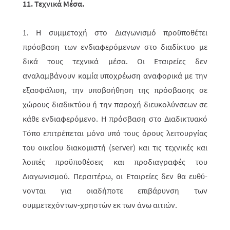
11. Τεχνικά Μέσα.
1. Η συμμετοχή στο Διαγωνισμό προϋποθέτει
πρόσβαση των ενδια­φερόμε­νων στο διαδίκτυο με
δικά τους τεχνικά μέσα. Οι
Εταιρείες
δεν
αναλαμβάνουν καμία υποχρέωση αναφορικά με την
εξασφάλιση, την υποβοήθηση της πρό­σβα­σης σε
χώρους διαδικτύου ή την παροχή διευκολύνσεων σε
κάθε ενδιαφε­ρόμενο. Η πρόσβαση στο Διαδικτυ­α­κό
Τόπο επιτρέπεται μόνο υπό τους όρους λειτουργίας
του οικείου διακομιστή (server) και τις τεχνικές και
λοιπές προϋπο­θέ­σεις και προ­δια­γραφές του
Διαγωνισμού. Περαιτέρω, οι
Εταιρείες
δεν θα ευθύ­
νονται για οιαδήποτε επιβάρυνση των
συμμετεχόντων-χρηστών εκ των άνω αιτιών.