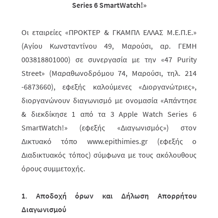
Series
6
SmartWatch
!»
Οι εταιρείες «ΠΡΟΚΤΕΡ & ΓΚΑΜΠΛ ΕΛΛΑΣ
M
.Ε.Π.Ε.»
(Αγίου Κωνσταντίνου 49, Μαρούσι, αρ. ΓΕΜΗ
003818801000) σε συνεργασία με την «47
Purity
Street
» (Μαραθωνοδρόμου 74, Μαρούσι, τηλ. 214
-6873660), εφεξής καλούμενες «Διοργανώτριες»,
διοργανώνουν διαγωνι­σμό με ονομασία «Απάντησε
& διεκδίκησε 1 από τα 3 Apple Watch Series 6
SmartWatch!» (εφεξής «Διαγωνισμός») στον
Δικτυακό τόπο www.epithimies.gr (εφεξής ο
Διαδικτυακός τόπος) σύμφωνα με τους ακόλουθους
όρους συμμετοχής.
1
.
Αποδοχή όρων και Δήλωση Απορρήτου
Διαγωνισμού