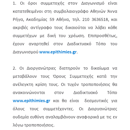
1. Οι όροι συμμετοχής στον Διαγωνισμό είναι
κατατεθειμένοι στη συμβολαιο­γρά­φο Αθηνών Άννα
Ρήγα, Ακαδημίας 59 Αθήνα, τηλ. 210 3636518, και
ακρι­βές αντίγραφο τους δικαιούται να λάβει κάθε
συμμετέχων με δική του χρέωση. Επιπροσθέτως,
έχουν αναρτηθεί στον Διαδικτυακό Τόπο του
Διαγωνισμού
www.epithimies.gr
.
2. Οι Διοργανώτριες διατηρούν το δικαίωμα να
μεταβάλουν τους Όρους Συμ­με­το­χής κατά την
ανέλεγκτη κρίση τους. Οι τυχόν τροπο­ποιήσεις θα
ανακοινώ­νο­νται στον Διαδικτυακό Τόπο
www.epithimies.gr
και θα είναι δεσμευτικές για
όλους τους συμμετέχοντες. Οι Διοργανώ­τριες
ουδεμία ευθύνη αναλαμβάνουν αναφορικά με τις εν
λόγω τροποποιήσεις.