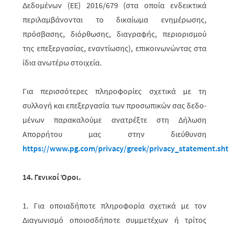
Δεδομένων (ΕΕ) 2016/679 (στα οποία ενδεικτικά
περιλαμβάνονται το δικαίωμα ενημέρωσης,
πρόσβασης, διόρθωσης, διαγραφής, περιορισμού
της επεξεργασίας, εναντίωσης), επικοινωνώντας στα
ίδια ανωτέρω στοιχεία.
Για περισσότερες πληροφορίες σχετικά με τη
συλλογή και επεξεργασία των προσωπικών σας δεδο­
μένων παρακαλούμε ανατρέξτε στη Δήλωση
Απορρήτου μας στην διεύθυνση
https
://
www
.
pg
.
com
/
privacy
/
greek
/
privacy
_
statement
.
sh
14. Γενικοί Όροι.
1. Για οποιαδήποτε πληροφορία σχετικά με τον
Διαγωνισμό οποιοσδήποτε συμ­­με­τέχων ή τρίτος