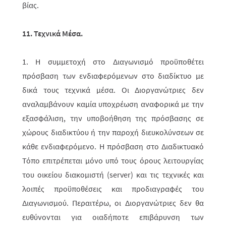
βίας.
11. Τεχνικά Μέσα.
1. Η συμμετοχή στο Διαγωνισμό προϋποθέτει
πρόσβαση των ενδια­φερόμε­νων στο διαδίκτυο με
δικά τους τεχνικά μέσα. Οι Διοργανώτριες δεν
αναλαμβάνουν καμία υποχρέωση αναφορικά με την
εξασφάλιση, την υποβοήθηση της πρό­σβα­σης σε
χώρους διαδικτύου ή την παροχή διευκολύνσεων σε
κάθε ενδιαφε­ρόμενο. Η πρόσβαση στο Διαδικτυ­α­κό
Τόπο επιτρέπεται μόνο υπό τους όρους λειτουργίας
του οικείου διακομιστή (server) και τις τεχνικές και
λοιπές προϋπο­θέ­σεις και προ­δια­γραφές του
Διαγωνισμού. Περαιτέρω, οι Διορ­γα­νώτριες δεν θα
ευθύ­νονται για οιαδήποτε επιβάρυνση των