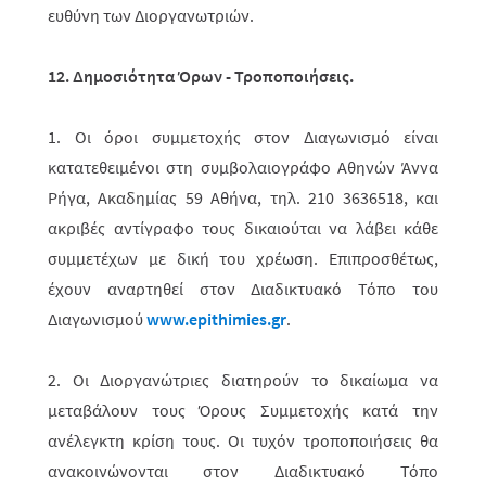
ευθύνη των Διοργανωτριών.
12. Δημοσιότητα Όρων - Τροποποιήσεις.
1. Οι όροι συμμετοχής στον Διαγωνισμό είναι
κατατεθειμένοι στη συμβολαιο­γρά­φο Αθηνών Άννα
Ρήγα, Ακαδημίας 59 Αθήνα, τηλ. 210 3636518, και
ακρι­βές αντίγραφο τους δικαιούται να λάβει κάθε
συμμετέχων με δική του χρέωση. Επιπροσθέτως,
έχουν αναρτηθεί στον Διαδικτυακό Τόπο του
Διαγωνισμού
www.epithimies.gr
.
2. Οι Διοργανώτριες διατηρούν το δικαίωμα να
μεταβάλουν τους Όρους Συμ­με­το­χής κατά την
ανέλεγκτη κρίση τους. Οι τυχόν τροπο­ποιήσεις θα
ανακοινώ­νο­νται στον Διαδικτυακό Τόπο