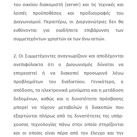
του οικείου διακομιστή (server) και τις τεχνικές και
λοιπές προϋπο­θέ­σεις και προ­δια­γραφές του
Διαγωνισμού. Περαιτέρω, οι Διορ­γα­νώτριες δεν θα
ευθύ­νονται για οιαδήποτε επιβάρυνση των
συμμετεχόντων-χρηστών εκ των άνω αιτιών.
2. Οι Συμμετέχοντες αναγνωρίζουν και αποδέχονται
ανεπιφύλακτα ότι ο Διαγω­νισμός δύναται να
επηρεαστεί ή να διακοπεί προσωρινά λόγω
προβλημάτων του διαδικτύου. Γενικότερα, η
απόδοση, τα ηλεκτρονικά μηνύματα και η μετά­δο­ση
δεδομένων, καθώς και η δυνατότητα πρόσβασης
μπορεί να τύχουν μετα­βολών ή διακοπών που
εξαρτώνται πλήρως από τις δυνατότητες της υπάρ­
χου­σας τεχνολογίας πάνω στην οποία στηρίζονται
και οι οποίες είναι πέρα από τον έλεγχο και την