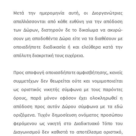
Μετά την ημερομηνία αυτή, οι Διοργανώτριες
απαλλάσσονται από κάθε ευθύνη για την απόδοση
των Δώρων, διατηρούν δε το δικαίωμα να ακυ­ρώ­­
σουν μη αποδοθέντα Δώρα είτε να τα διαθέσουν με
οποια­δήποτε διαδικα­σία ή και ελεύθερα κατά την
απόλυτη διακριτική τους ευχέρεια.
Προς αποφυγή οποιασδήποτε αμφισβήτησης, κανείς
συμμετέχων δεν θεω­ρεί­ται ούτε και νομιμοποιείται
ως οριστικός νικητής σύμφωνα με τους παρόντες
όρους, παρά μόνον εφόσον έχει ολοκληρωθεί η
απόδοση προς αυτόν Δώρου σύμ­φωνα με τα εδώ
οριζόμενα. Τυχόν δημοσίευση ονόματος προσώπου
φερό­με­νου ως νικητή στο Διαδικτυακό Τόπο του
Διαγωνισμού δεν καθιστά το απο­τέ­λεσμα οριστικό,