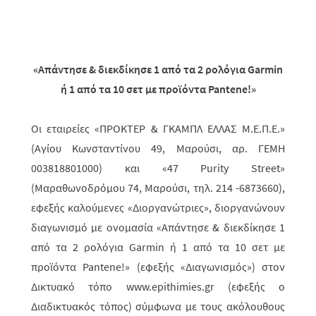
«Απάντησε & διεκδίκησε 1 από τα 2 ρολόγια
Garmin
ή 1 από τα 10 σετ με προϊόντα
Pantene
!»
Οι εταιρείες «ΠΡΟΚΤΕΡ & ΓΚΑΜΠΛ ΕΛΛΑΣ
M
.Ε.Π.Ε.»
(Αγίου Κωνσταντίνου 49, Μαρούσι, αρ. ΓΕΜΗ
003818801000) και «47
Purity
Street
»
(Μαραθωνοδρόμου 74, Μαρούσι, τηλ. 214 -6873660),
εφεξής καλούμενες «Διοργανώτριες», διοργανώνουν
διαγωνι­σμό με ονομασία «Απάντησε & διεκδίκησε 1
από τα 2 ρολόγια Garmin ή 1 από τα 10 σετ με
προϊόντα Pantene!»
(εφεξής «Διαγωνισμός») στον
Δικτυακό τόπο www.epithimies.gr (εφεξής ο
Διαδικτυακός τόπος) σύμφωνα με τους ακόλουθους