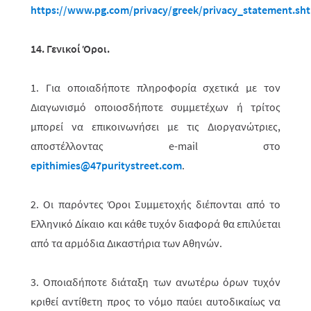
https
://
www
.
pg
.
com
/
privacy
/
greek
/
privacy
_
statement
.
sh
14. Γενικοί Όροι.
1. Για οποιαδήποτε πληροφορία σχετικά με τον
Διαγωνισμό οποιοσδήποτε συμ­­με­τέχων ή τρίτος
μπορεί να επικοινωνήσει με τις Διοργανώτριες,
αποστέλ­λο­­ντας
e
-
mail
στο
epithimies
@47
puritystreet
.
com
.
2. Οι παρόντες Όροι Συμμετοχής διέπονται από το
Ελληνικό Δίκαιο και κάθε τυχόν διαφορά θα επιλύεται
από τα αρμόδια Δικαστήρια των Αθηνών.
3. Οποιαδήποτε διάταξη των ανωτέρω όρων τυχόν
κριθεί αντίθετη προς το νόμο παύει αυτοδικαίως να